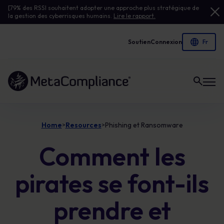
[79% des RSSI souhaitent adopter une approche plus stratégique de
la gestion des cyberrisques humains.
Lire le rapport.
Soutien
Connexion
Lien vers la page d'accueil
Home
Resources
Phishing et Ransomware
>
>
Comment les
pirates se font-ils
prendre et