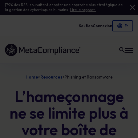
[79% des RSSI souhaitent adopter une approche plus stratégique de
la gestion des cyberrisques humains.
Lire le rapport.
Soutien
Connexion
Lien vers la page d'accueil
Home
Resources
Phishing et Ransomware
>
>
L’hameçonnage
ne se limite plus à
votre boîte de