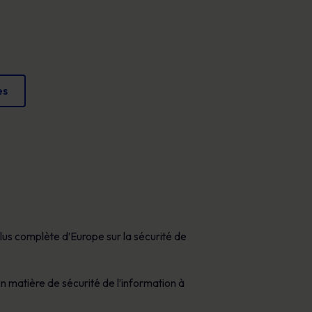
Affiches
conformité et protéger votre réputation.
Des images attrayantes qui renforcent chaque
jour les comportements sécuritaires.
es
lus complète d’Europe sur la sécurité de
n matière de sécurité de l’information à