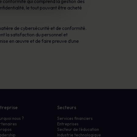
 de conformité qui comprend la gestion des
nfidentialité, le tout pouvant être acheté
matière de cybersécurité et de conformité.
ent la satisfaction du personnel et
 mise en œuvre et de faire preuve d’une
treprise
Secteurs
urquoi nous ?
Services financiers
rtenaires
Entreprises
propos
Secteur de l'éducation
adership
Industrie technologique