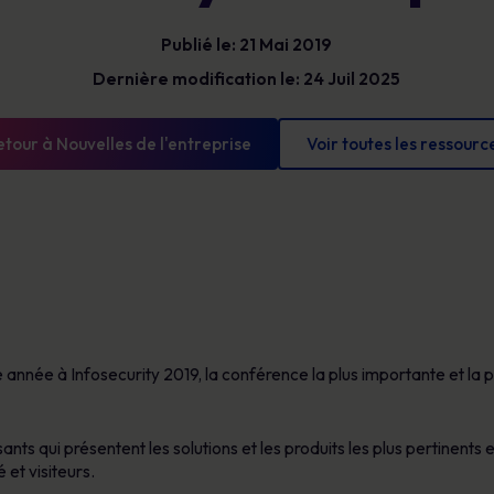
Bénéficiez d’une visibilité claire sur les
Glossaire
risques humains pour prioriser vos actions,
Publié le: 21 Mai 2019
Les définitions de la cybersécurité que vous
réduire votre exposition et démontrer des
devez connaître
progrès mesurables.
Dernière modification le: 24 Juil 2025
etour à Nouvelles de l'entreprise
Voir toutes les ressourc
année à Infosecurity 2019, la conférence la plus importante et la p
 qui présentent les solutions et les produits les plus pertinents e
 et visiteurs.