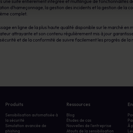
ts une suite entièrement intégrée et multilingue de fonctionnalités
ulation d’hameçonnage, la gestion des incidents et la gestion de la co
stème complet.
sage en ligne de la plus haute qualité disponible sur le marché en 
ilisateur attrayante et son contenu régulièrement mis à jour garantiss
écurité et de la conformité de suivre facilement les progrès de la
Produits
Ressources
En
Sensibilisation automatisée à
Blog
Po
la sécurité
Études de cas
Pa
Simulation avancée de
Nouvelles de l'entreprise
À 
phishing
Atouts de la sensibilisation
Le