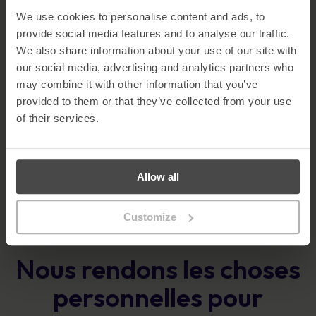
We use cookies to personalise content and ads, to
Le résultat
provide social media features and to analyse our traffic.
Notre contenu de formation personnalisé et de haute qualité a
We also share information about your use of our site with
considérablement stimulé l'engagement du personnel et la
our social media, advertising and analytics partners who
sensibilisation à la sécurité. Les employés ont apprécié la nature
interactive et pratique de la formation, et ont souvent fait des
may combine it with other information that you’ve
commentaires sur la pertinence de la formation par rapport à leur
provided to them or that they’ve collected from your use
vie personnelle et professionnelle. Ce partenariat a non seulement
aidé Fibrus à mettre en place un cadre solide de gestion des
of their services.
incidents, mais il a également favorisé une culture de la conformité,
autant d'éléments cruciaux pour l'obtention de l'accréditation
ISO27001.
Allow all
Customize
Nous rendons les choses
personnelles pour