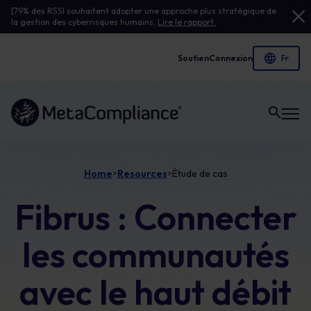
[79% des RSSI souhaitent adopter une approche plus stratégique de
la gestion des cyberrisques humains.
Lire le rapport.
Soutien
Connexion
Lien vers la page d'accueil
Home
Resources
Étude de cas
>
>
Fibrus : Connecter
les communautés
avec le haut débit