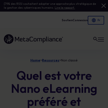
[79% des RSSI souhaitent adopter une approche plus stratégique de
la gestion des cyberrisques humains.
Lire le rapport.
Soutien
Connexion
Lien vers la page d'accueil
Home
Resources
Non classé
>
>
Quel est votre
Nano eLearning
préféré et