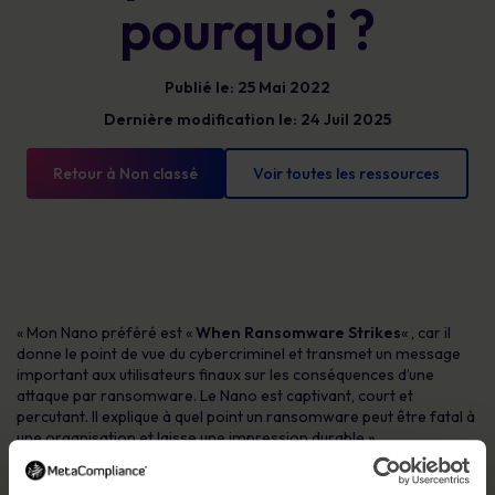
pourquoi ?
Publié le: 25 Mai 2022
Dernière modification le: 24 Juil 2025
Retour à Non classé
Voir toutes les ressources
«
Mon Nano préféré est «
When Ransomware Strikes
« , car il
donne le point de vue du cybercriminel et transmet un message
important aux utilisateurs finaux sur les conséquences d’une
attaque par ransomware. Le Nano est captivant, court et
percutant. Il explique à quel point un ransomware peut être fatal à
une organisation et laisse une impression durable ».