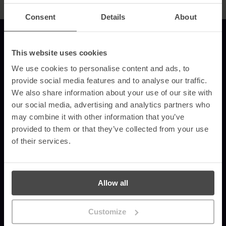
Consent
Details
About
Lien vers la page d'accueil
This website uses cookies
We use cookies to personalise content and ads, to
provide social media features and to analyse our traffic.
MetaCompliance propose des formations de sensibilisation à la
sécurité à la fois efficaces, personnalisées et mesurables,
We also share information about your use of our site with
spécialement conçues pour les entreprises et organisations.
our social media, advertising and analytics partners who
© 2026 MetaCompliance® Tous droits réservés.
may combine it with other information that you’ve
provided to them or that they’ve collected from your use
of their services.
Demandez une démo
Produits
Ressources
Allow all
Sensibilisation automatisée à la
Blog
sécurité
Études de cas
Simulation avancée de phishing
Nouvelles de l'entreprise
Customize
Intelligence et analyse des
Atouts de la sensibilisation