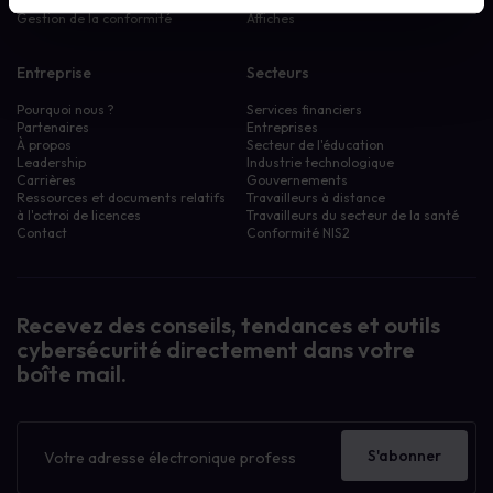
risques
Glossaire
Gestion de la conformité
Affiches
Entreprise
Secteurs
Pourquoi nous ?
Services financiers
Partenaires
Entreprises
À propos
Secteur de l'éducation
Leadership
Industrie technologique
Carrières
Gouvernements
Ressources et documents relatifs
Travailleurs à distance
à l'octroi de licences
Travailleurs du secteur de la santé
Contact
Conformité NIS2
Recevez des conseils, tendances et outils
cybersécurité directement dans votre
boîte mail.
Bulletin
d'information
S'abonner