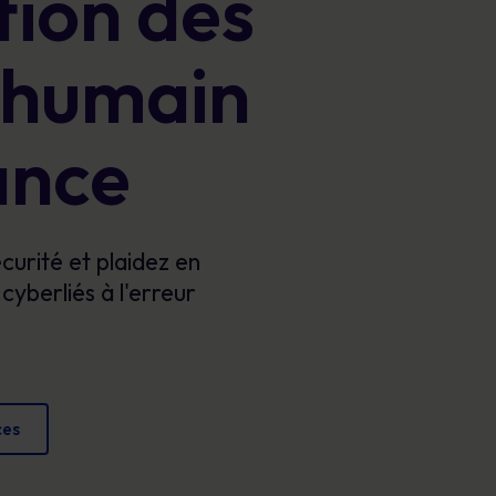
tion des
Affiches
conformité et protéger votre réputation.
Des images attrayantes qui renforcent chaque
r humain
jour les comportements sécuritaires.
ance
écurité et plaidez en
cyberliés à l'erreur
ces