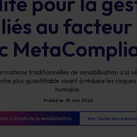
lité pour la ges
Bénéficiez d’une visibilité claire sur les
Glossaire
risques humains pour prioriser vos actions,
Les définitions de la cybersécurité que vous
réduire votre exposition et démontrer des
 liés au facteu
devez connaître
progrès mesurables.
c MetaCompli
rmations traditionnelles de sensibilisation à la s
he plus quantifiable visant à réduire les risques 
humaine.
Publié le: 18 Juin 2026
tour à Atouts de la sensibilisation
Voir toutes les ressour