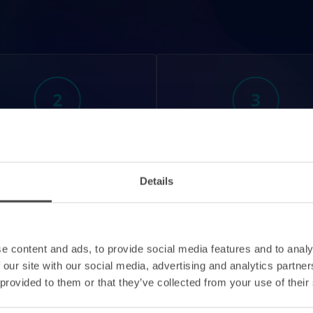
s défis posés par
Avantages d'u
les programmes
approche de
Details
traditionnels de
gestion des risq
nsibilisation à la
liés au personnel
sécurité dans le
feuille de rout
ntexte actuel des
pratique pour s
e content and ads, to provide social media features and to analy
menaces
mise en œuvre
 our site with our social media, advertising and analytics partn
 provided to them or that they’ve collected from your use of their