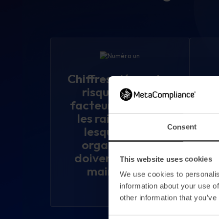
Chiffres clés sur les
risques liés au
facteur humain et
Le
les raisons pour
Consent
lesquelles les
organisations
se
doivent agir dès
This website uses cookies
maintenant
co
We use cookies to personalis
information about your use of
other information that you’ve