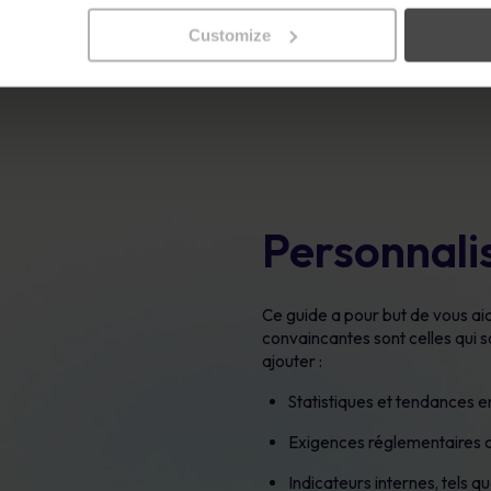
Customize
Personnali
Ce guide a pour but de vous aid
convaincantes sont celles qui 
ajouter :
Statistiques et tendances e
Exigences réglementaires o
Indicateurs internes, tels qu