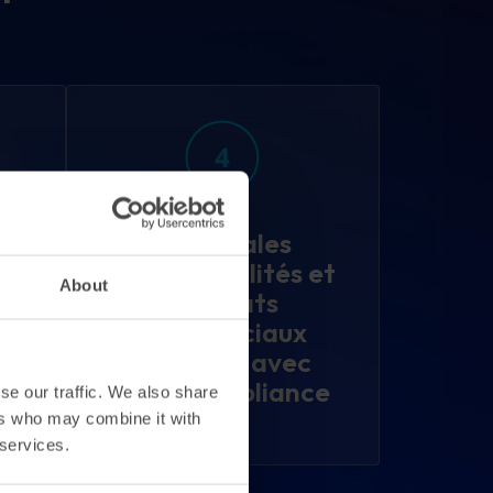
ne
Principales
fonctionnalités et
About
ues
résultats
 et
commerciaux
e
attendus avec
a
MetaCompliance
se our traffic. We also share
ers who may combine it with
 services.