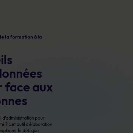
e la formation à la
ils
 données
r face aux
onnes
l d’administration pour
é ? Cet outil d’élaboration
 expliquer
le défi que