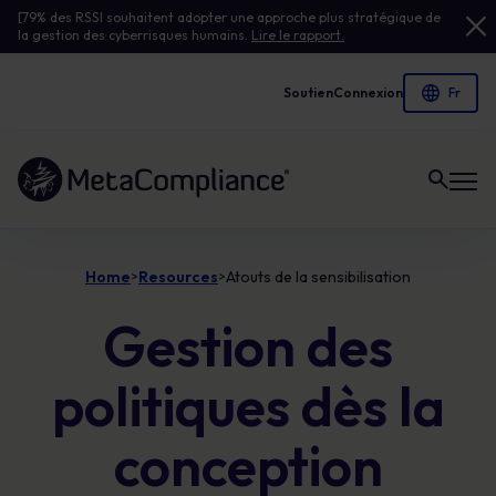
[79% des RSSI souhaitent adopter une approche plus stratégique de
la gestion des cyberrisques humains.
Lire le rapport.
Soutien
Connexion
Lien vers la page d'accueil
Home
Resources
Atouts de la sensibilisation
>
>
Gestion des
politiques dès la
conception