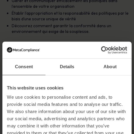
Gérer et communiquer efficacement les politiques dans
l’ensemble de votre organisation
Établir l’appropriation et la responsabilité des politiques par le
biais d’une source unique de vérité
Découvrez comment garantir la conformité dans un
environnement qui exige de la souplesse.
FAQ - Gestion des politiques
Consent
Details
About
par conception
This website uses cookies
Obtenez le livre électronique
We use cookies to personalise content and ads, to
provide social media features and to analyse our traffic.
We also share information about your use of our site with
Qu'est-ce que la gestion des politiques
our social media, advertising and analytics partners who
par conception ?
may combine it with other information that you’ve
Il s’agit d’un guide MetaCompliance rédigé par Michael Rasmussen,
provided to them or that they’ve collected from your use