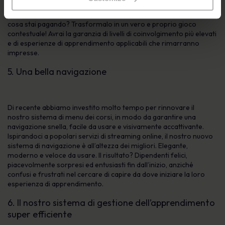
dall’inclusione di scenari e giochi interattivi. Vuoi che le persone
siano davvero coinvolte? Vuoi assicurarti che si ricordino per
cosa stai pagando? Trasformalo in un vero e proprio gioco
contestuale! Avrai la garanzia di livelli di coinvolgimento più elevati
e di esperienze di apprendimento applicabili che rimarranno
impresse.
5. Una bella navigazione
Di recente abbiamo investito molto tempo per rinnovare il
nostro sistema di menu dei corsi, in modo da garantire una
navigazione snella, facile da usare e visivamente accattivante.
Ispirandoci a popolari servizi di streaming online, il nostro nuovo
sistema di navigazione è all’altezza dei migliori. Elegante,
moderno e veloce da usare. Il risultato? Dipendenti felici,
piacevolmente sorpresi ed entusiasti fin dall’inizio, anziché
confusi e frustrati nel cercare di capire da dove iniziare la loro
esperienza di apprendimento.
6. Il nostro sistema di gestione dell’apprendimento
super efficiente