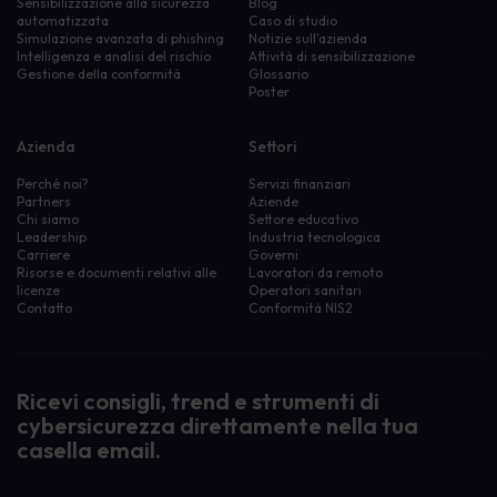
Sensibilizzazione alla sicurezza
Blog
automatizzata
Caso di studio
Simulazione avanzata di phishing
Notizie sull'azienda
Intelligenza e analisi del rischio
Attività di sensibilizzazione
Gestione della conformità
Glossario
Poster
Azienda
Settori
Perché noi?
Servizi finanziari
Partners
Aziende
Chi siamo
Settore educativo
Leadership
Industria tecnologica
Carriere
Governi
Risorse e documenti relativi alle
Lavoratori da remoto
licenze
Operatori sanitari
Contatto
Conformità NIS2
Ricevi consigli, trend e strumenti di
cybersicurezza direttamente nella tua
casella email.