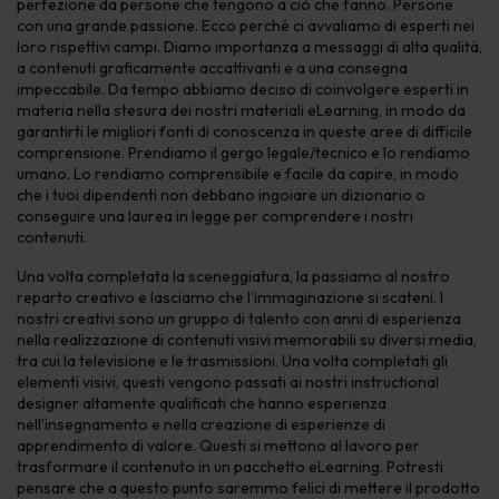
perfezione da persone che tengono a ciò che fanno. Persone
con una grande passione. Ecco perché ci avvaliamo di esperti nei
loro rispettivi campi. Diamo importanza a messaggi di alta qualità,
a contenuti graficamente accattivanti e a una consegna
impeccabile. Da tempo abbiamo deciso di coinvolgere esperti in
materia nella stesura dei nostri materiali eLearning, in modo da
garantirti le migliori fonti di conoscenza in queste aree di difficile
comprensione. Prendiamo il gergo legale/tecnico e lo rendiamo
umano. Lo rendiamo comprensibile e facile da capire, in modo
che i tuoi dipendenti non debbano ingoiare un dizionario o
conseguire una laurea in legge per comprendere i nostri
contenuti.
Una volta completata la sceneggiatura, la passiamo al nostro
reparto creativo e lasciamo che l’immaginazione si scateni. I
nostri creativi sono un gruppo di talento con anni di esperienza
nella realizzazione di contenuti visivi memorabili su diversi media,
tra cui la televisione e le trasmissioni. Una volta completati gli
elementi visivi, questi vengono passati ai nostri instructional
designer altamente qualificati che hanno esperienza
nell’insegnamento e nella creazione di esperienze di
apprendimento di valore. Questi si mettono al lavoro per
trasformare il contenuto in un pacchetto eLearning. Potresti
pensare che a questo punto saremmo felici di mettere il prodotto