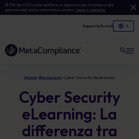
[
Il
79% dei CISO vuole adottare un approccio più strategico alla
gestione del rischio informatico umano.
Leggi il rapporto.
Supporto
Accedi
Link alla homepage
Home
Resources
Cyber Security Awareness
>
>
Cyber Security
eLearning: La
differenza tra