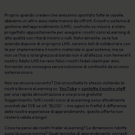
Proprio quando credevi che avessimo spuntato tutte le caselle,
abbiamo un altro asso nella manica da offrirti. Il nostro sistema di
gestione dell’apprendimento (LMS), costruito su misura, è stato
progettato appositamente per eseguire i nostri corsi eLearning di
alta qualità con ritardi minimi o nulli. Naturalmente, se la tua
azienda dispone di un proprio LMS, saremo lieti di collaborare con
te per implementare il nostro materiale in quel sistema, ma se
non ce l’hai o la larghezza di banda non è all’altezza, non temere! Il
nostro fidato LMS ha reso felici i nostri fedeli clienti per anni,
fornendo una consegna senza soluzione di continuità da un unico
sistema sicuro.
Non sei ancora convinto? Dai un’occhiata tu stesso visitando la
nostra libreria eLearning su
YouTube
o
contatta il nostro staff
per una rapida dimostrazione e una prova gratuita!
Suggerimento: tutti i nostri corsi di eLearning sono attualmente
scontati del 10% se citi “BLOG” - ma agisci in fretta! A differenza
delle nostre esperienze di apprendimento, questa offerta non
resterà valida a lungo!
Cosa ne pensi dei nostri trailer eLearning? Le dimensioni ridotte
sono la nuova norma? Quali tecniche di apprendimento vorresti