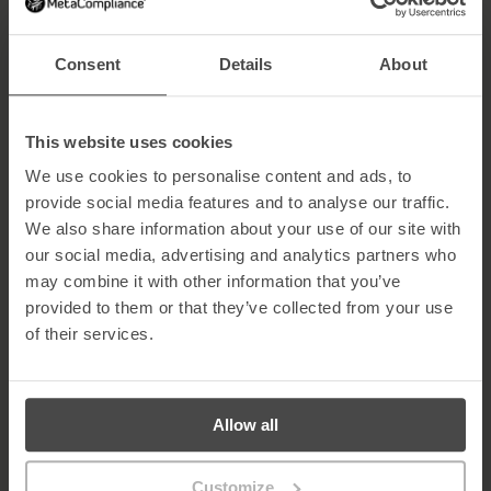
3. Video di alta qualità
Consent
Details
About
Contrariamente alla credenza popolare, perpetuata dalla
quantità di contenuti eLearning presenti sul mercato che
This website uses cookies
contengono diapositive in stile PowerPoint con risme di testo
interminabili e facce troppo entusiaste che stringono cartelli, il
We use cookies to personalise content and ads, to
nostro eLearning sfida le norme con contenuti video di alta
provide social media features and to analyse our traffic.
qualità ovunque sia umanamente possibile. E per svelarti un
We also share information about your use of our site with
segreto, il nostro materiale “a diapositive” è così coinvolgente e
our social media, advertising and analytics partners who
ben animato che spesso viene confuso per un video dal nostro
team di test e dai nostri clienti!
may combine it with other information that you’ve
provided to them or that they’ve collected from your use
4. Contenuti interattivi gamificati
of their services.
Ridiamo in faccia a chi dice che la sicurezza informatica è un
argomento noioso su cui educare gli altri. Questo può essere
Allow all
vero per altri fornitori di eLearning, ma per noi la sicurezza
informatica è una sfida, non un’impresa impossibile da realizzare,
e ci riusciamo sempre. Questo è reso ancora più possibile
Customize