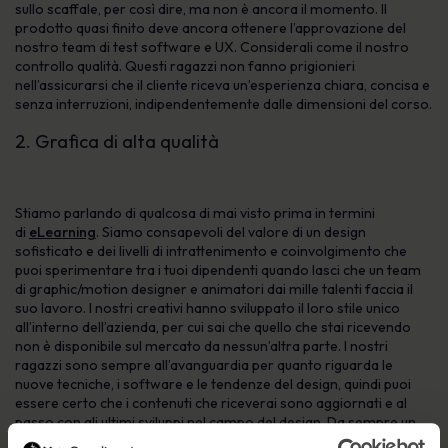
sullo scaffale, per così dire, ma non è ancora il momento. Il
prodotto quasi finito deve ancora ottenere l’approvazione del
nostro team di test software e UX. Considerali come il nostro
controllo qualità. Questi ragazzi non fanno prigionieri
nell’assicurarsi che il cliente riceva un’esperienza chiara, concisa e
senza interruzioni, indipendentemente dalle dimensioni del corso.
2. Grafica di alta qualità
Stiamo parlando di qualcosa di mai visto prima in termini
di
eLearning
. Siamo consapevoli del valore di un design
sofisticato e dei livelli di intrattenimento e coinvolgimento che
puoi sperimentare tra i tuoi dipendenti quando lasci che un team
di graphic/motion designer e animatori dai mille talenti faccia il
suo lavoro. I nostri creativi hanno sviluppato il loro stile unico
all’interno dell’azienda, per cui sai che quello che stai ricevendo
non è disponibile sul mercato da nessun’altra parte. I nostri
ragazzi sono sempre all’avanguardia per quanto riguarda le
nuove tecniche, i software e le tendenze del design, quindi puoi
essere certo che i contenuti che riceverai sono aggiornati e al
passo con gli ultimi sviluppi nel campo del design. Da sempre un
gruppo di perfezionisti, non c’è un pixel fuori posto.