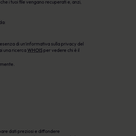
che i tuoi file vengano recuperati e, anzi,
da:
presenza di un’informativa sulla privacy del
ai una ricerca
WHOIS
per vedere chi è il
tamente.
ubare dati preziosi e diffondere