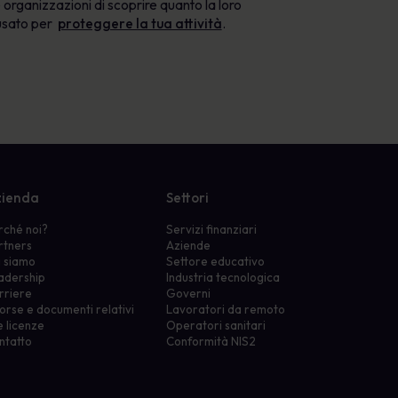
organizzazioni di scoprire quanto la loro
 usato per
proteggere la tua attività
.
ienda
Settori
rché noi?
Servizi finanziari
rtners
Aziende
i siamo
Settore educativo
adership
Industria tecnologica
rriere
Governi
orse e documenti relativi
Lavoratori da remoto
e licenze
Operatori sanitari
ntatto
Conformità NIS2