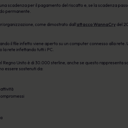
 una scadenza per il pagamento del riscatto e, se la scadenza passa
modo permanente.
 un’organizzazione, come dimostrato dall’
attacco WannaCry
del 20
do il file infetto viene aperto su un computer connesso alla rete. 
la rete infettando tutti i PC.
l Regno Unito è di 30.000 sterline, anche se questo rappresenta so
ono essere sostenuti da:
attività
i compromessi
za