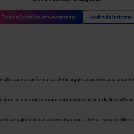
Glossario
l'esposizione e mostrare progressi misurabili.
Le definizioni di sicurezza informatica che devi
Torna a Cyber Security Awareness
Vedi tutte le risorse
conoscere
 alla sicurezza informatica che le organizzazioni devono affrontare
to da un attacco ransomware e si prevede che entro la fine dell’ann
edisce agli utenti di accedere al proprio sistema criptando i file e 