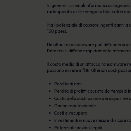
In genere i criminali informatici assegnano
raddoppiato o i file vengono bloccati in 
Ha il potenziale di causare ingenti danni a
150 paesi.
Un attacco ransomware può diffondersi quan
l’attacco si diffonde rapidamente attraverso 
Il costo medio di un attacco ransomware ne
possono essere inflitti. Ulteriori costi poss
Perdita di dati
Perdita di profitti causata dai tempi di in
Costo della sostituzione dei dispositiv
Danno reputazionale
Costi di recupero
Investimenti in nuove misure di sicurez
Potenziali sanzioni legali