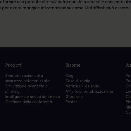
r fornire una potente difesa contro queste minacce e consente alle 
aci per avere maggiori informazioni su come MetaPhish può essere
Prodotti
Risorse
Az
Sensibilizzazione alla
Blog
Pe
sicurezza automatizzata
Caso di studio
Pa
Simulazione avanzata di
Notizie sull'azienda
Ch
phishing
Attività di sensibilizzazione
Le
Intelligenza e analisi del rischio
Glossario
Ca
Gestione della conformità
Poster
Ris
all
Co