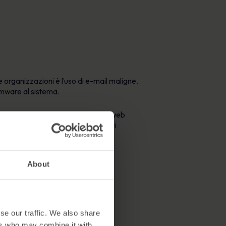
e organizzazioni è l’uso di e-mail maligne.
somware al sistema.
 informatici possono creare un sito web
omware. In questo modo i criminali
About
se our traffic. We also share
ers who may combine it with