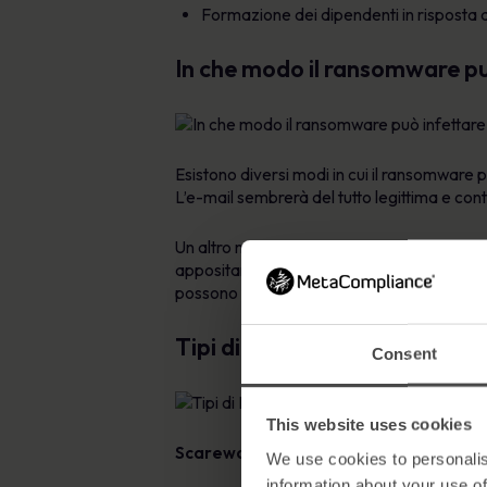
Formazione dei dipendenti in risposta a
In che modo il ransomware può
Esistono diversi modi in cui il ransomware p
L’e-mail sembrerà del tutto legittima e con
Un altro modo in cui i criminali informatici
appositamente per diffondere un virus, opp
possono cogliere di sorpresa le persone ch
Tipi di Ransomware
Consent
This website uses cookies
Scareware
We use cookies to personalis
information about your use of