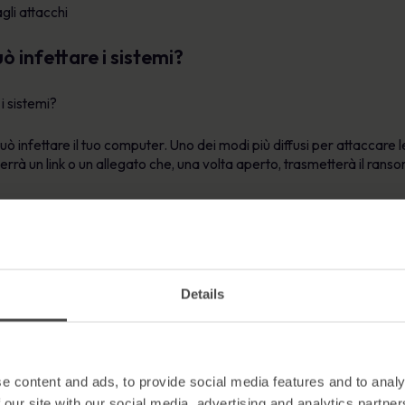
gli attacchi
 infettare i sistemi?
uò infettare il tuo computer. Uno dei modi più diffusi per attaccare l
terrà un link o un allegato che, una volta aperto, trasmetterà il ran
 diffondono il ransomware è attraverso
siti web dannosi
. I criminali
ure possono hackerare un sito web esistente per diffondere il rans
e visitano regolarmente il sito web.
Details
e content and ads, to provide social media features and to analy
 our site with our social media, advertising and analytics partn