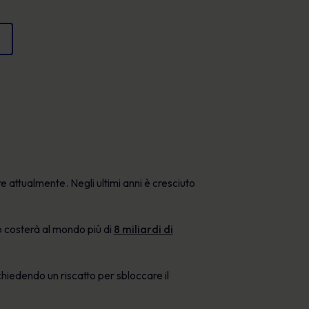
Poster
e proteggere la reputazione.
Immagini coinvolgenti che rafforzano il
comportamento sicuro ogni giorno.
 attualmente. Negli ultimi anni è cresciuto
o costerà al mondo più di
8 miliardi di
chiedendo un riscatto per sbloccare il