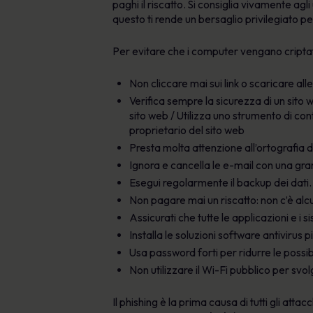
paghi il riscatto. Si consiglia vivamente agl
questo ti rende un bersaglio privilegiato per
Per evitare che i computer vengano criptat
Non cliccare mai sui link o scaricare all
Verifica sempre la sicurezza di un sito w
sito web / Utilizza uno strumento di co
proprietario del sito web
Presta molta attenzione all’ortografia 
Ignora e cancella le e-mail con una gr
Esegui regolarmente il backup dei dati.
Non pagare mai un riscatto: non c’è alcun
Assicurati che tutte le applicazioni e i s
Installa le soluzioni software antivirus pi
Usa password forti per ridurre le possibil
Non utilizzare il Wi-Fi pubblico per svol
Il phishing è la prima causa di tutti gli att