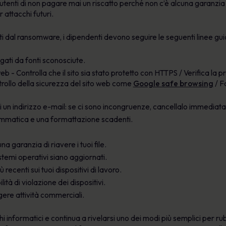
i utenti di non pagare mai un riscatto perché non c’è alcuna garanzia 
 attacchi futuri.
i dal ransomware, i dipendenti devono seguire le seguenti linee gui
egati da fonti sconosciute.
eb - Controlla che il sito sia stato protetto con HTTPS / Verifica la 
ntrollo della sicurezza del sito web come
Google safe browsing
/ F
di un indirizzo e-mail: se ci sono incongruenze, cancellalo immedia
ammatica e una formattazione scadenti.
a garanzia di riavere i tuoi file.
istemi operativi siano aggiornati.
ù recenti sui tuoi dispositivi di lavoro.
ità di violazione dei dispositivi.
gere attività commerciali.
acchi informatici e continua a rivelarsi uno dei modi più semplici per r