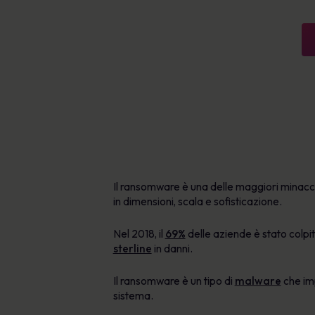
sforzi sulle aree che contano di più
Esplora le risorse
Certificazione B Corp
Strumenti basati sull’IA per proteggere
dal phishing e creare/distribuire contenuti
Per saperne di più
in sicurezza
Apprendimento personalizzato
disponibile in oltre 40 lingue
Piattaforma di Human Risk
Management
Il ransomware è una delle maggiori minacce
in dimensioni, scala e sofisticazione.
Nel 2018, il
69%
delle aziende è stato colpi
sterline
in danni.
Il ransomware è un tipo di
malware
che imp
sistema.