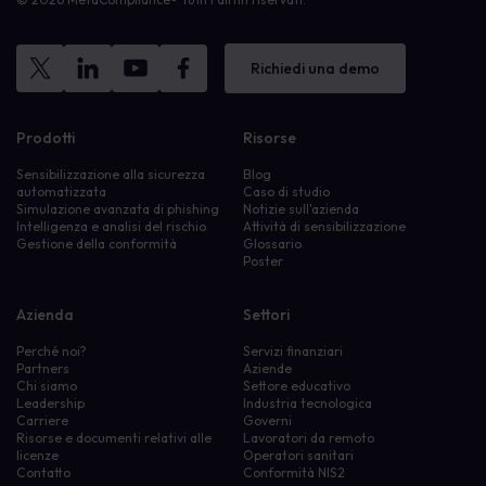
Richiedi una demo
Prodotti
Risorse
Sensibilizzazione alla sicurezza
Blog
automatizzata
Caso di studio
Simulazione avanzata di phishing
Notizie sull'azienda
Intelligenza e analisi del rischio
Attività di sensibilizzazione
Gestione della conformità
Glossario
Poster
Azienda
Settori
Perché noi?
Servizi finanziari
Partners
Aziende
Chi siamo
Settore educativo
Leadership
Industria tecnologica
Carriere
Governi
Risorse e documenti relativi alle
Lavoratori da remoto
licenze
Operatori sanitari
Contatto
Conformità NIS2