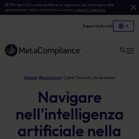
[
Il
79% dei CISO vuole adottare un approccio più strategico alla
gestione del rischio informatico umano.
Leggi il rapporto.
Supporto
Accedi
Link alla homepage
Home
Resources
Cyber Security Awareness
>
>
Navigare
nell'intelligenza
artificiale nella