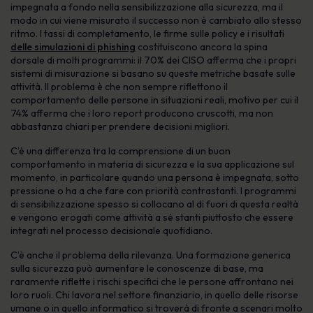
impegnata a fondo nella sensibilizzazione alla sicurezza, ma il
modo in cui viene misurato il successo non è cambiato allo stesso
ritmo. I tassi di completamento, le firme sulle policy e i risultati
delle simulazioni di phishing
costituiscono ancora la spina
dorsale di molti programmi: il 70% dei CISO afferma che i propri
sistemi di misurazione si basano su queste metriche basate sulle
attività. Il problema è che non sempre riflettono il
comportamento delle persone in situazioni reali, motivo per cui il
74% afferma che i loro report producono cruscotti, ma non
abbastanza chiari per prendere decisioni migliori.
C’è una differenza tra la comprensione di un buon
comportamento in materia di sicurezza e la sua applicazione sul
momento, in particolare quando una persona è impegnata, sotto
pressione o ha a che fare con priorità contrastanti. I programmi
di sensibilizzazione spesso si collocano al di fuori di questa realtà
e vengono erogati come attività a sé stanti piuttosto che essere
integrati nel processo decisionale quotidiano.
C’è anche il problema della rilevanza. Una formazione generica
sulla sicurezza può aumentare le conoscenze di base, ma
raramente riflette i rischi specifici che le persone affrontano nei
loro ruoli. Chi lavora nel settore finanziario, in quello delle risorse
umane o in quello informatico si troverà di fronte a scenari molto