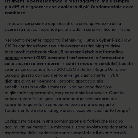
strumenti e perfezionando la messaggistica, ma è sempre
più difficile ignorare che qualcosa di più fondamentale deve
cambiare.
Il modo in cui ci siamo approcciati alla consapevolezza della
sicurezza non corrisponde più al modo in cui si verificano i rischi.
Nel nostro recente rapporto
Rethinking Human Cyber Risk: How
CISOs can transform security awareness training to drive
measurable risk reduction ( Ripensare il rischio informatico
umano
: come i CISO possono trasformare la formazione
sulla sicurezza per ridurre i rischi in modo misurabile
), basato
su una ricerca condotta su 200 CISO in tutto il Regno Unito e in
Europa, questo cambiamento emerge chiaramente. Il 78%
dichiara di voler ripensare il proprio approccio alla
sensibilizzazione alla sicurezza.
Non per modificarlo o
migliorarlo leggermente, ma per cambiarlo davvero. Questo
naturalmente fa sorgere la domanda: perché proprio ora,
soprattutto quando la consapevolezza è stata una parte
fondamentale delle strategie di sicurezza per così tanto tempo?
La risposta risiede in una combinazione di fattori che si sono
accumulati nel tempo. Le minacce si sono evolute rapidamente, le
aspettative della leadership sono aumentate e il divario tra ciò