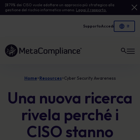
[
Il
79% dei CISO vuole adottare un approccio più strategico alla
gestione del rischio informatico umano.
Leggi il rapporto.
Supporto
Accedi
Link alla homepage
Home
Resources
Cyber Security Awareness
>
>
Una nuova ricerca
rivela perché i
CISO stanno