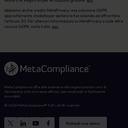
vicina a te. Registrati per le colazioni gratuite
qui.
Abbiamo anche creato MetaPrivacy, una soluzione GDPR
appositamente studiata per aiutare la tua azienda ad affrontare
l’articolo 30. Per ulteriori informazioni su MetaPrivacy e sulle altre
risorse GDPR, visita il sito
qui.
Link alla homepage
MetaCompliance offre alle aziende e alle organizzazioni corsi di
formazione sulla sicurezza efficaci, personalizzati e facilmente
misurabili.
© 2026 MetaCompliance® Tutti i diritti riservati.
Richiedi una demo