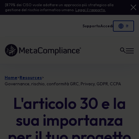
[
Il
79% dei CISO vuole adottare un approccio più strategico alla
gestione del rischio informatico umano.
Leggi il rapporto.
Supporto
Accedi
Link alla homepage
Home
Resources
>
>
Governance, rischio, conformità GRC, Privacy, GDPR, CCPA
L'articolo 30 e la
sua importanza
per il tuo progetto