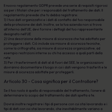
Il nuovo regolamento GDPR prevede una serie di requisiti rigorosi
sia per i titolari che per i responsabili del trattamento dei dati. Il
regolamento prevede che tu debba registrare:
1) I tuoi dati organizzativi e i dati di contatto del tuo responsabile
della protezione dei dati. Inoltre, se la tua azienda non si trova
all’interno dell’UE, devi fornire i dettagli del tuo rappresentante
designato nell’UE
2) Una descrizione delle misure di sicurezza che hai adottato per
proteggere i dati. Ciò include sia misure di sicurezza tecniche,
come la crittografia, sia misure di sicurezza organizzative, ad
esempio restrizioni interne su chi ha accesso a quali parti della
rete
3) Per i trasferimenti di dati al di fuori del SEE, le organizzazioni
dovranno documentare il luogo in cui i dati vengono trasferiti e le
misure di sicurezza adottate per proteggerli.
Articolo 30 - Cosa significa per il Controllore?
Se il tuo ruolo è quello di responsabile del trattamento, l’onere di
determinare lo scopo del trattamento dei dati spetta a te.
Dovrai inoltre registrare i tipi di persone con cui stai lavorando e i
tipi di dati con cui stai lavorando, che inevitabilmente variano a