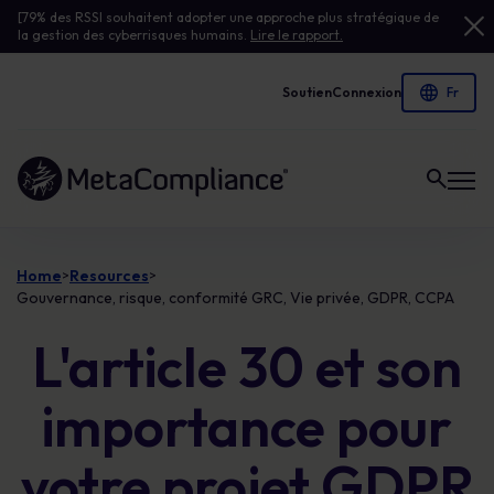
[79% des RSSI souhaitent adopter une approche plus stratégique de
la gestion des cyberrisques humains.
Lire le rapport.
Soutien
Connexion
Lien vers la page d'accueil
Home
Resources
>
>
Gouvernance, risque, conformité GRC, Vie privée, GDPR, CCPA
L'article 30 et son
importance pour
votre projet GDPR