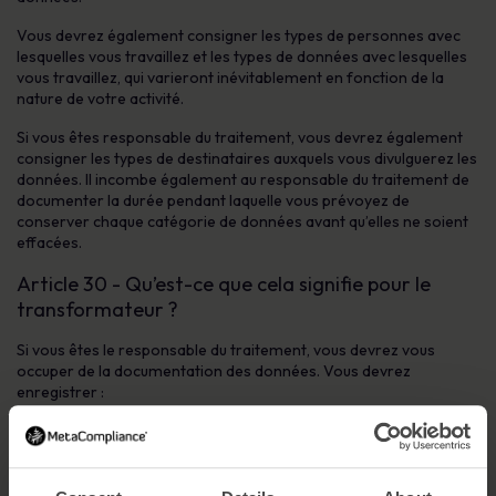
Vous devrez également consigner les types de personnes avec
lesquelles vous travaillez et les types de données avec lesquelles
vous travaillez, qui varieront inévitablement en fonction de la
nature de votre activité.
Si vous êtes responsable du traitement, vous devrez également
consigner les types de destinataires auxquels vous divulguerez les
données. Il incombe également au responsable du traitement de
documenter la durée pendant laquelle vous prévoyez de
conserver chaque catégorie de données avant qu’elles ne soient
effacées.
Article 30 - Qu’est-ce que cela signifie pour le
transformateur ?
Si vous êtes le responsable du traitement, vous devrez vous
occuper de la documentation des données. Vous devrez
enregistrer :
- les noms et les coordonnées du responsable du traitement
pour lequel vous traitez des données
- les coordonnées du DPD du responsable du traitement (s’il en a
un) et de son représentant s’il n’est pas basé dans l’UE.