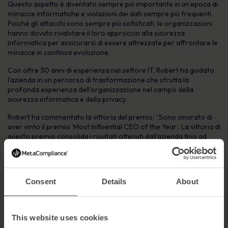
Questo aspetto è diventato sempre più importante in un’epoca di
minacce informatiche e violazioni dei dati sempre più frequenti.
Poiché gli attacchi sono sempre più sofisticati, le organizzazioni
hanno dovuto rivalutare il loro approccio alla sicurezza
informatica per assicurarsi di essere attrezzate per affrontare le
minacce in continua evoluzione.
Con oltre 30 anni di esperienza nel settore IT, Robert ha guidato
l’azienda in un percorso di trasformazione che sfrutta la
profonda esperienza dell’organizzazione nel campo della
sicurezza informatica e della privacy.
Robert ha commentato la vittoria del premio: “Sono onorato di
aver vinto il premio ‘Most Influential CEO of the Year’. La vittoria di
questo premio consolida i risultati ottenuti dall’azienda fino ad
oggi e riconosce il fantastico lavoro del nostro team nel
garantire ai nostri clienti l’accesso all’automazione e alla
formazione necessarie per implementare le loro campagne di
sensibilizzazione sulla sicurezza informatica.”
Consent
Details
About
Il premio continua la striscia di vittorie dell’azienda, che ha
recentemente vinto il premio per l’eccellenza sostenuta nelle
soluzioni di sicurezza informatica ai Business Insight Awards
This website uses cookies
globali e il premio come fornitore di software per la sicurezza