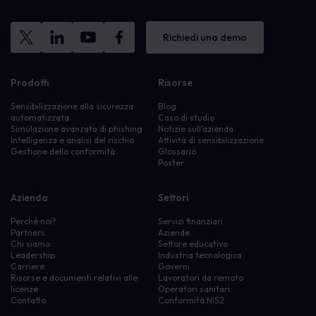
Richiedi una demo
Prodotti
Risorse
Sensibilizzazione alla sicurezza
Blog
automatizzata
Caso di studio
Simulazione avanzata di phishing
Notizie sull'azienda
Intelligenza e analisi del rischio
Attività di sensibilizzazione
Gestione della conformità
Glossario
Poster
Azienda
Settori
Perché noi?
Servizi finanziari
Partners
Aziende
Chi siamo
Settore educativo
Leadership
Industria tecnologica
Carriere
Governi
Risorse e documenti relativi alle
Lavoratori da remoto
licenze
Operatori sanitari
Contatto
Conformità NIS2