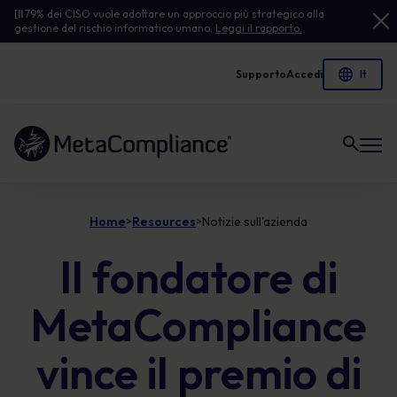
[
Il
79% dei CISO vuole adottare un approccio più strategico alla
gestione del rischio informatico umano.
Leggi il rapporto.
Supporto
Accedi
Link alla homepage
Home
Resources
Notizie sull'azienda
>
>
Il fondatore di
MetaCompliance
vince il premio di