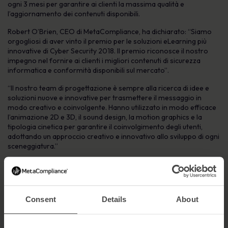
ogni 3 mesi per garantire ai clienti la massima qualità e
l’aggiornamento dei contenuti disponibili.
Robert O’Brien, CEO di MetaCompliance, ha dichiarato: “Siamo
orgogliosi di aver vinto il premio per le soluzioni eLearning più
innovative di Cyber Security 2018. Il premio riconosce il nostro
impegno nel fornire ai clienti i migliori contenuti di sicurezza
informatica e conformità disponibili sul mercato”.
“Il nostro team di progettazione è sempre alla ricerca di idee e
soluzioni nuove e innovative per trasmettere il messaggio in
modo creativo e coinvolgente. Hanno utilizzato in modo efficace
l’animazione 2D e 3D, il sound design, la motion graphics e la
tipologia cinetica per garantire il coinvolgimento degli utenti,
adottando un approccio creativo e innovativo allo sviluppo di ogni
sceneggiatura.”
La vittoria del premio fa seguito a un anno di grande successo per
l’azienda, che ha visto raddoppiare il fatturato, raddoppiare la
forza lavoro, rafforzare il portafoglio prodotti e assicurarsi nuovi
importanti clienti in tutto il mondo.
Consent
Details
About
Per far fronte alla domanda globale dei suoi prodotti, l’azienda
aprirà presto il suo primo ufficio in Nord America e aumenterà le