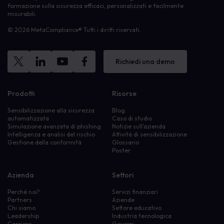
formazione sulla sicurezza efficaci, personalizzati e facilmente
misurabili.
© 2026 MetaCompliance® Tutti i diritti riservati.
Richiedi una demo
Prodotti
Risorse
Sensibilizzazione alla sicurezza
Blog
automatizzata
Caso di studio
Simulazione avanzata di phishing
Notizie sull'azienda
Intelligenza e analisi del rischio
Attività di sensibilizzazione
Gestione della conformità
Glossario
Poster
Azienda
Settori
Perché noi?
Servizi finanziari
Partners
Aziende
Chi siamo
Settore educativo
Leadership
Industria tecnologica
Carriere
Governi