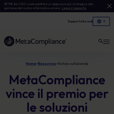
[
Il
79% dei CISO vuole adottare un approccio più strategico alla
gestione del rischio informatico umano.
Leggi il rapporto.
Supporto
Accedi
Link alla homepage
Home
Resources
Notizie sull'azienda
>
>
MetaCompliance
vince il premio per
le soluzioni