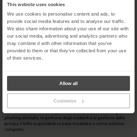
sue attività in Nord America e in tutto il mondo.
This website uses cookies
Fine
We use cookies to personalise content and ads, to
provide social media features and to analyse our traffic.
Per ulteriori informazioni o per programmare un briefing con
MetaCompliance, contatta Geraldine Strawbridge al numero
We also share information about your use of our site with
02871 160570.
our social media, advertising and analytics partners who
may combine it with other information that you’ve
Note per i redattori
provided to them or that they’ve collected from your use
Informazioni su MetaCompliance
of their services.
Fondata nel 2005, Metacompliance è leader mondiale
nell’aspetto umano della sicurezza informatica e della conformità
alla privacy. La sua innovativa piattaforma cloud fornisce una
Allow all
soluzione di gestione unica per la consapevolezza e la conformità
del personale.
La piattaforma all’avanguardia offre ai clienti una suite
Customize
completamente integrata e multilingue di funzionalità di
conformità che include la gestione delle policy, l’e-learning, il
phishing simulato, la gestione degli incidenti e la gestione della
privacy, il tutto acquistabile su base modulare o come sistema
completo.