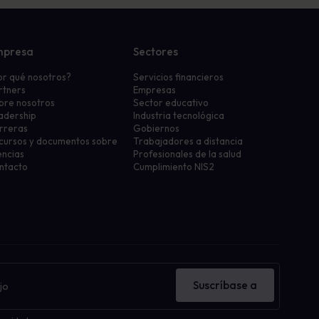
mpresa
Sectores
or qué nosotros?
Servicios financieros
rtners
Empresas
bre nosotros
Sector educativo
adership
Industria tecnológica
rreras
Gobiernos
cursos y documentos sobre
Trabajadores a distancia
encias
Profesionales de la salud
ntacto
Cumplimiento NIS2
Suscríbase a