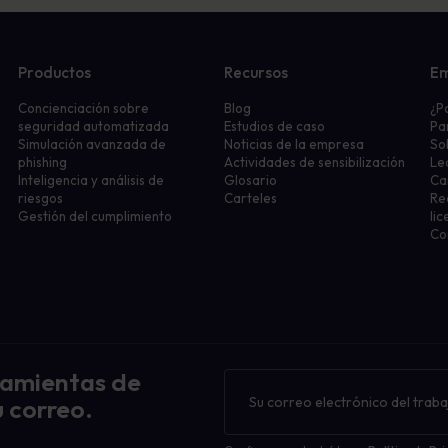
Productos
Recursos
E
Concienciación sobre
Blog
¿P
seguridad automatizada
Estudios de caso
Pa
Simulación avanzada de
Noticias de la empresa
So
phishing
Actividades de sensibilización
Le
Inteligencia y análisis de
Glosario
Ca
riesgos
Carteles
Re
Gestión del cumplimiento
lic
Co
ramientas de
Boletín
de
 correo.
noticias