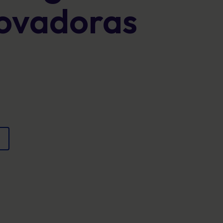
novadoras
Carteles
cumplimiento y proteger la reputación
Imágenes atractivas que refuerzan el
comportamiento seguro cada día.