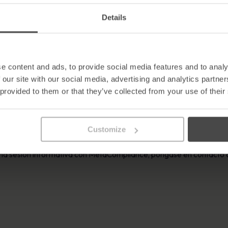
Details
deas y soluciones nuevas e innovadoras para transmitir el mensaje
 el diseño sonoro, los gráficos en movimiento y la tipografía cinéti
nfoque creativo e innovador en el desarrollo de cada guión.»
 enorme éxito para la empresa, que ha visto cómo duplicaba su volu
e content and ads, to provide social media features and to analy
seguraba nuevos clientes importantes en todo el mundo.
 our site with our social media, advertising and analytics partn
 provided to them or that they’ve collected from your use of their
sus productos, la empresa abrirá en breve su primera oficina en No
l mundo.
Customize
na sesión informativa con MetaCompliance, póngase en contacto c