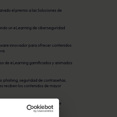
anado el premio a las Soluciones de
mundo un eLearning de ciberseguridad
tware innovador para ofrecer contenidos
va.
icios de eLearning gamificados y animados
: phishing, seguridad de contraseñas,
es reciben los contenidos de mayor
o a las soluciones de eLearning de
os contenidos de ciberseguridad y