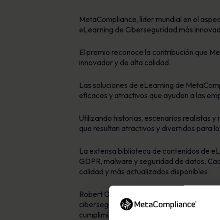
MetaCompliance, líder mundial en el aspec
eLearning de Ciberseguridad más innovador
El premio reconoce la contribución que Me
innovador y de alta calidad.
Las soluciones de eLearning de MetaCompl
eficaces y atractivos que ayuden a las em
Utilizando historias, escenarios realistas
que resultan atractivos y divertidos para lo
La extensa biblioteca de contenidos de eL
GDPR, malware y seguridad de datos. Cada 
calidad y más actualizados disponibles.
Robert O’Brien, director general de MetaC
ciberseguridad más innovadoras de 2018. E
cumplimiento normativo de mejor calidad 