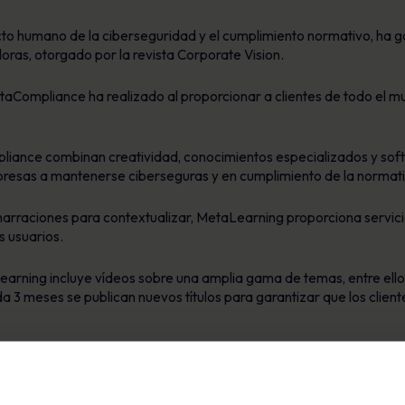
to humano de la ciberseguridad y el cumplimiento normativo, ha g
as, otorgado por la revista Corporate Vision.
taCompliance ha realizado al proporcionar a clientes de todo el 
iance combinan creatividad, conocimientos especializados y sof
presas a mantenerse ciberseguras y en cumplimiento de la normati
 y narraciones para contextualizar, MetaLearning proporciona serv
s usuarios.
earning incluye vídeos sobre una amplia gama de temas, entre ellos
3 meses se publican nuevos títulos para garantizar que los client
ompliance, declaró: «Estamos orgullosos de haber ganado el premi
l premio reconoce nuestro compromiso de ofrecer a los clientes l
disponibles en el mercado.