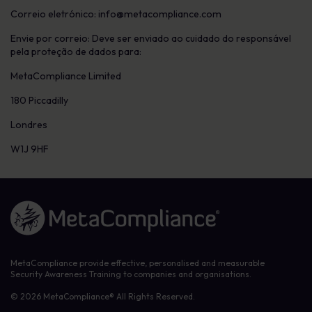
Correio eletrónico:
info@metacompliance.com
Envie por correio: Deve ser enviado ao cuidado do responsável
pela proteção de dados para:
MetaCompliance Limited
180 Piccadilly
Londres
W1J 9HF
Link to the homepage
MetaCompliance provide effective, personalised and measurable
Security Awareness Training to companies and organisations.
© 2026 MetaCompliance® All Rights Reserved.