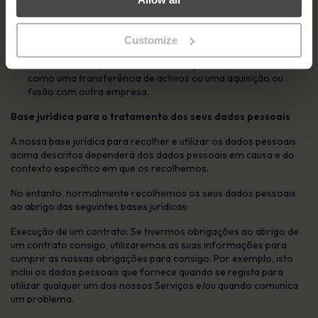
detetar, investigar e ajudar a evitar problemas técnicos, de
segurança ou fraude; e/ou
proteger os direitos, a propriedade ou a segurança do
Customize
MetaCompliance, dos nossos utilizadores, funcionários ou
outros; e como parte de uma transação empresarial, tal
como uma transferência de activos ou uma aquisição ou
fusão com outra empresa.
Base jurídica para o tratamento dos seus dados pessoais
A nossa base jurídica para recolher e utilizar os dados pessoais
acima descritos dependerá dos dados pessoais em causa e do
contexto específico em que os recolhemos.
No entanto, normalmente recolhemos os seus dados pessoais
ao abrigo das seguintes bases jurídicas:
Execução de um contrato: Se tivermos obrigações ao abrigo de
um contrato consigo, utilizaremos as suas informações para
cumprir as nossas obrigações para consigo. Por exemplo, isto
inclui os dados pessoais que fornece quando se regista para
utilizar qualquer um dos nossos Serviços e/ou quando comunica
um problema.