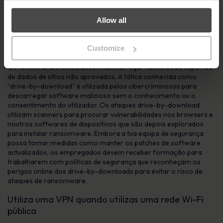
malware explora quaisquer vulnerabilidades (conhecidas ou
desconhecidas) para executar o código, infetar a máquina e
apresentar um pedido de resgate.
Allow all
Utiliza apenas fontes verificadas e conhecidas
para transferir ficheiros
Customize
Os funcionários nunca devem descarregar ficheiros ou suportes
de dados de sítios não aprovados. A tática conhecida como
“drive-by-download” é utilizada pelos cibercriminosos para
descarregar software malicioso sem o conhecimento ou o
consentimento do utilizador. Os ataques drive-by-download
utilizam scanners para procurar vulnerabilidades nos browsers e
noutros softwares de dispositivos que são depois explorados
para instalar ransomware. Embora a tua equipa de segurança
possa tomar medidas como manter os patches de software
actualizados, os empregados devem receber formação para
trabalharem com políticas de segurança que reconheçam os
perigos online dos drive-by-downloads para evitar o risco de
ataques de ransomware.
Utiliza uma VPN quando utilizas uma rede Wi-Fi
pública