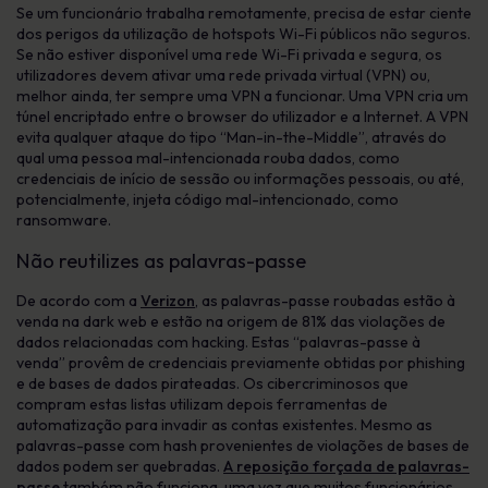
Se um funcionário trabalha remotamente, precisa de estar ciente
dos perigos da utilização de hotspots Wi-Fi públicos não seguros.
Se não estiver disponível uma rede Wi-Fi privada e segura, os
utilizadores devem ativar uma rede privada virtual (VPN) ou,
melhor ainda, ter sempre uma VPN a funcionar. Uma VPN cria um
túnel encriptado entre o browser do utilizador e a Internet. A VPN
evita qualquer ataque do tipo “Man-in-the-Middle”, através do
qual uma pessoa mal-intencionada rouba dados, como
credenciais de início de sessão ou informações pessoais, ou até,
potencialmente, injeta código mal-intencionado, como
ransomware.
Não reutilizes as palavras-passe
De acordo com a
Verizon
, as palavras-passe roubadas estão à
venda na dark web e estão na origem de 81% das violações de
dados relacionadas com hacking. Estas “palavras-passe à
venda” provêm de credenciais previamente obtidas por phishing
e de bases de dados pirateadas. Os cibercriminosos que
compram estas listas utilizam depois ferramentas de
automatização para invadir as contas existentes. Mesmo as
palavras-passe com hash provenientes de violações de bases de
dados podem ser quebradas.
A reposição forçada de palavras-
passe
também não funciona, uma vez que muitos funcionários