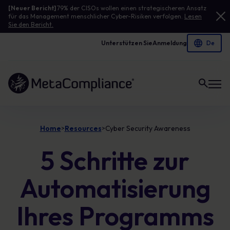
[Neuer Bericht]
79% der CISOs wollen einen strategischeren Ansatz
für das Management menschlicher Cyber-Risiken verfolgen.
Lesen
Sie den Bericht.
Unterstützen Sie
Anmeldung
Link zur Homepage
Home
Resources
Cyber Security Awareness
>
>
5 Schritte zur
Automatisierung
Ihres Programms