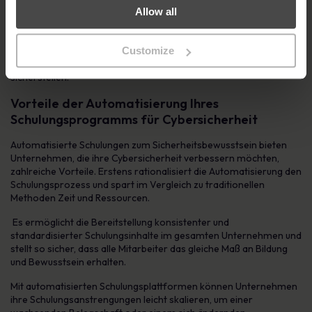
Verbesserungsmöglichkeiten zu erkennen und datengestützte
Allow all
Entscheidungen über Aktualisierungen der Inhalte oder zusätzliche
Schulungsmodule zu treffen. Durch die kontinuierliche Bewertung
Ihres Schulungsprogramms können Sie dessen Relevanz und
Customize
Effektivität bei der Eindämmung von Sicherheitsbedrohungen
sicherstellen.
Vorteile der Automatisierung Ihres
Schulungsprogramms für Cybersicherheit
Automatisierte Schulungen zum Sicherheitsbewusstsein bieten
Unternehmen, die ihre Cybersicherheit verbessern möchten,
zahlreiche Vorteile. Erstens rationalisiert die Automatisierung den
Schulungsprozess und spart im Vergleich zu traditionellen
Methoden Zeit und Ressourcen.
Es ermöglicht die Bereitstellung konsistenter und
standardisierter Schulungsinhalte im gesamten Unternehmen und
stellt so sicher, dass alle Mitarbeiter das gleiche Maß an Bildung
und Bewusstsein erhalten.
Mit automatisierten Schulungsplattformen können Unternehmen
ihre Schulungsanstrengungen leicht skalieren, um einer