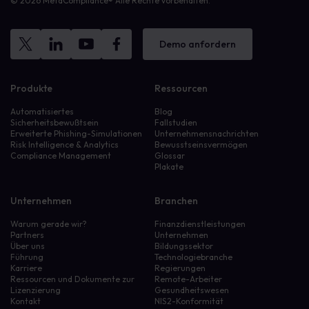
© 2026 MetaCompliance® Alle Rechte vorbehalten.
Demo anfordern
Produkte
Ressourcen
Automatisiertes
Blog
Sicherheitsbewußtsein
Fallstudien
Erweiterte Phishing-Simulationen
Unternehmensnachrichten
Risk Intelligence & Analytics
Bewusstseinsvermögen
Compliance Management
Glossar
Plakate
Unternehmen
Branchen
Warum gerade wir?
Finanzdienstleistungen
Partners
Unternehmen
Über uns
Bildungssektor
Führung
Technologiebranche
Karriere
Regierungen
Ressourcen und Dokumente zur
Remote-Arbeiter
Lizenzierung
Gesundheitswesen
Kontakt
NIS2-Konformität