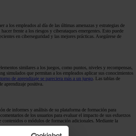
r a los empleados al día de las últimas amenazas y estrategias de
 hacer frente a los riesgos y ciberataques emergentes. Esto puede
ecientes en ciberseguridad y las mejores prácticas. Asegúrese de
lementos similares a los juegos, como puntos, niveles y recompensas,
hing simulados que permitan a los empleados aplicar sus conocimientos
torno de aprendizaje se pareciera más a un juego
. Las tablas de
e aprendizaje positiva.
ón de informes y análisis de su plataforma de formación para
s comentarios de los usuarios para evaluar el impacto de sus esfuerzos
de contenidos o módulos de formación adicionales. Mediante la