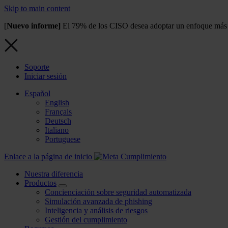
Skip to main content
[
Nuevo informe]
El 79% de los CISO desea adoptar un enfoque más e
Soporte
Iniciar sesión
Español
English
Français
Deutsch
Italiano
Portuguese
Enlace a la página de inicio
Nuestra diferencia
Productos
Concienciación sobre seguridad automatizada
Simulación avanzada de phishing
Inteligencia y análisis de riesgos
Gestión del cumplimiento