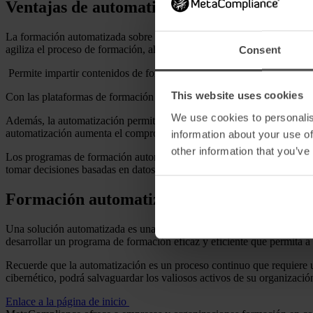
Ventajas de automatizar su programa de f
La formación automatizada sobre concienciación en materia de segurid
agiliza el proceso de formación, ahorrando tiempo y recursos en comp
Consent
Permite impartir contenidos de formación coherentes y normalizados 
This website uses cookies
Con las plataformas de formación automatizadas, las organizaciones p
We use cookies to personalis
Además, la automatización permite el aprendizaje continuo, manteniend
automatización aumenta el compromiso y la retención de conocimient
information about your use of
other information that you’ve
Los programas de formación automatizados proporcionan datos y análisi
tomar decisiones basadas en datos para mejorar los programas.
Formación automatizada para una defensa 
Una solución automatizada es una inversión estratégica en la postura d
desarrollar un programa de formación eficaz y eficiente que permita a
Recuerde que la automatización es un proceso continuo que requiere 
cibernético, podrá salvaguardar los valiosos activos de su organización
Enlace a la página de inicio