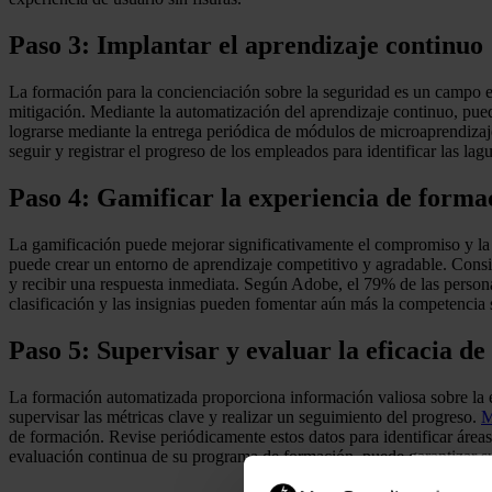
Paso 3: Implantar el aprendizaje continuo
La formación para la concienciación sobre la seguridad es un campo en
mitigación. Mediante la automatización del aprendizaje continuo, pued
lograrse mediante la entrega periódica de módulos de microaprendizaje
seguir y registrar el progreso de los empleados para identificar las l
Paso 4: Gamificar la experiencia de forma
La gamificación puede mejorar significativamente el compromiso y la
puede crear un entorno de aprendizaje competitivo y agradable. Consi
y recibir una respuesta inmediata. Según Adobe, el 79% de las person
clasificación y las insignias pueden fomentar aún más la competencia 
Paso 5: Supervisar y evaluar la eficacia de
La formación automatizada proporciona información valiosa sobre la e
supervisar las métricas clave y realizar un seguimiento del progreso.
M
de formación. Revise periódicamente estos datos para identificar áre
evaluación continua de su programa de formación, puede garantizar su 