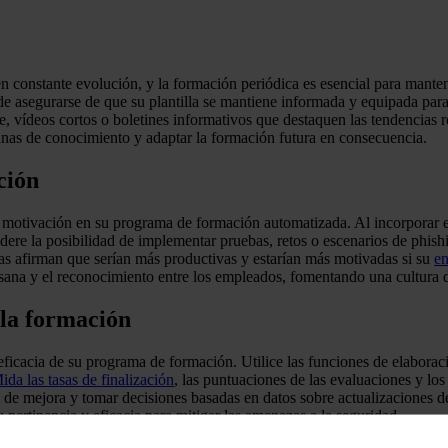
 constante evolución, y la formación periódica es esencial para mantene
e asegurarse de que su plantilla se mantiene informada y equipada para
, vídeos cortos o boletines informativos que destaquen las tendencias r
agunas de conocimiento y adaptar la formación futura en consecuencia.
ción
 motivación en su programa de formación automatizada. Al incorporar e
dere la posibilidad de implementar pruebas, retos o escenarios de phis
as afirman que serían más productivas y estarían más motivadas si su
en
sana y el reconocimiento entre los empleados, fomentando una cultura d
 la formación
ficacia de su programa de formación. Utilice las funciones de elaboraci
ida las tasas de finalización
, las puntuaciones de las evaluaciones y lo
as de mejora y tomar decisiones basadas en datos sobre actualizaciones 
pertinencia y eficacia para mitigar las amenazas a la seguridad.