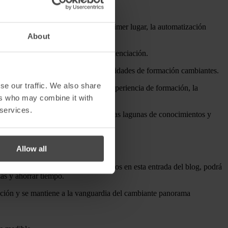
u postura de ciberseguridad. En primer lugar, la automatización
About
 el mismo nivel de educación y concienciación.
na plantilla creciente o a unas necesidades de formación cambiantes.
se our traffic. We also share
s en tiempo real. Al gamificar la experiencia de formación, la
s empleados.
ers who may combine it with
 services.
esfuerzos de formación, identificar las lagunas de conocimientos y
Allow all
ón. Si sigue los cinco pasos descritos en esta entrada del blog, podrá
as y ahorrar tiempo.
ación y se mantiene a la vanguardia del cambiante panorama