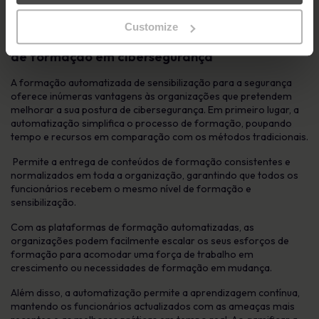
programa de formação, pode garantir a sua relevância e eficácia
na mitigação das ameaças à segurança.
Customize
Benefícios da automatização do teu programa
de formação em cibersegurança
A formação automatizada de sensibilização para a segurança
oferece inúmeras vantagens às organizações que pretendem
melhorar a sua postura de cibersegurança. Em primeiro lugar, a
automatização simplifica o processo de formação, poupando
tempo e recursos em comparação com os métodos tradicionais.
Permite a entrega de conteúdos de formação consistentes e
normalizados em toda a organização, garantindo que todos os
funcionários recebem o mesmo nível de formação e
sensibilização.
Com as plataformas de formação automatizadas, as
organizações podem facilmente escalar os seus esforços de
formação para acomodar uma força de trabalho em
crescimento ou necessidades de formação em mudança.
Além disso, a automatização permite a aprendizagem contínua,
mantendo os funcionários actualizados com as ameaças mais