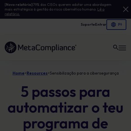
[
Novo relatório]
79% dos CISOs querem adotar uma abordagem
mais estratégica à gestão do risco cibernético humano.
Lê o
relatório.
Suporte
Entrar
Ligação à página inicial
Home
Resources
Sensibilização para a cibersegurança
>
>
5 passos para
automatizar o teu
programa de