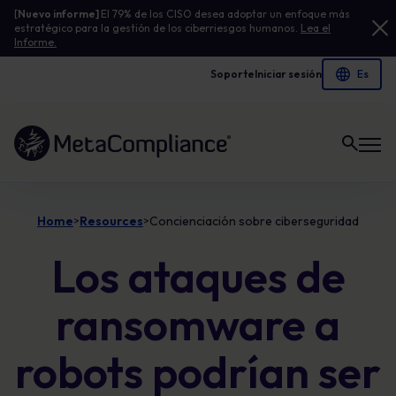
[
Nuevo informe]
El 79% de los CISO desea adoptar un enfoque más
estratégico para la gestión de los ciberriesgos humanos.
Lea el
Informe.
Soporte
Iniciar sesión
Enlace a la página de inicio
Home
Resources
Concienciación sobre ciberseguridad
>
>
Los ataques de
ransomware a
robots podrían ser