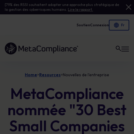
[79% des RSSI souhaitent adopter une approche plus stratégique de
la gestion des cyberrisques humains.
Lire le rapport.
Soutien
Connexion
Lien vers la page d'accueil
Home
Resources
Nouvelles de l'entreprise
>
>
MetaCompliance
nommée "30 Best
Small Companies