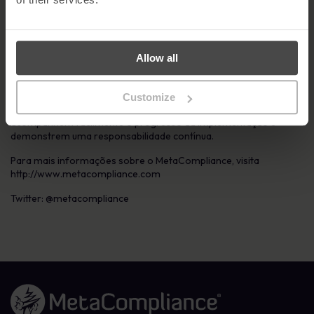
podem ser adquiridas numa base modular ou como um sistema
completo.
A plataforma oferece conteúdos de e-learning sobre
cibersegurança e conformidade da mais alta qualidade
Allow all
disponíveis no mercado. A sua facilidade de utilização, a
experiência de utilizador envolvente e os conteúdos actualizados
regularmente garantem a satisfação do pessoal e permitem que
Customize
os profissionais de cibersegurança e conformidade
acompanhem facilmente o progresso da implementação e
demonstrem uma responsabilidade contínua.
Para mais informações sobre o MetaCompliance, visita
http://www.metacompliance.com
Twitter: @metacompliance
Ligação à página inicial