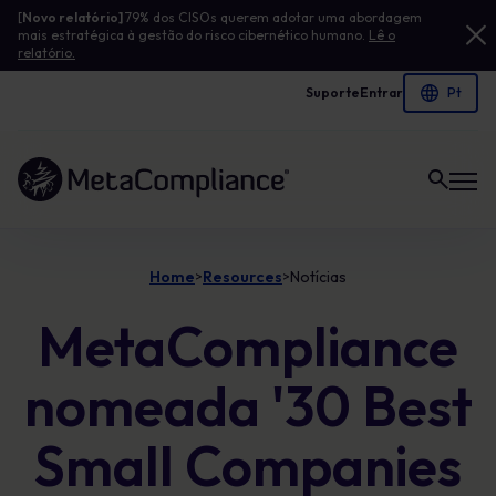
[
Novo relatório]
79% dos CISOs querem adotar uma abordagem
mais estratégica à gestão do risco cibernético humano.
Lê o
relatório.
Suporte
Entrar
Ligação à página inicial
Home
Resources
Notícias
>
>
MetaCompliance
nomeada '30 Best
Small Companies