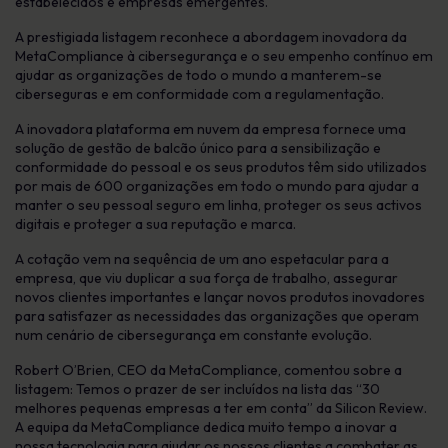
estabelecidos e empresas emergentes.
A prestigiada listagem reconhece a abordagem inovadora da
MetaCompliance à cibersegurança e o seu empenho contínuo em
ajudar as organizações de todo o mundo a manterem-se
ciberseguras e em conformidade com a regulamentação.
A inovadora plataforma em nuvem da empresa fornece uma
solução de gestão de balcão único para a sensibilização e
conformidade do pessoal e os seus produtos têm sido utilizados
por mais de 600 organizações em todo o mundo para ajudar a
manter o seu pessoal seguro em linha, proteger os seus activos
digitais e proteger a sua reputação e marca.
A cotação vem na sequência de um ano espetacular para a
empresa, que viu duplicar a sua força de trabalho, assegurar
novos clientes importantes e lançar novos produtos inovadores
para satisfazer as necessidades das organizações que operam
num cenário de cibersegurança em constante evolução.
Robert O’Brien, CEO da MetaCompliance, comentou sobre a
listagem: Temos o prazer de ser incluídos na lista das “30
melhores pequenas empresas a ter em conta” da Silicon Review.
A equipa da MetaCompliance dedica muito tempo a inovar a
nossa tecnologia para ajudar os nossos clientes a combater as