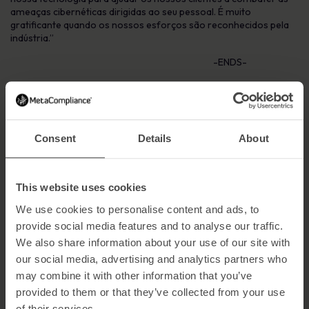
ameaças cibernéticas dirigidas ao seu pessoal. É muito
gratificante quando os nossos esforços são reconhecidos pela
indústria.”
-ENDS-
Para mais informações ou para agendar uma reunião com a
MetaCompliance, contacta Geraldine Strawbridge através do
número 02871 160570
Notas aos editores
Consent
Details
About
Sobre a MetaCompliance
Fundada em 2005, a Metacompliance é líder mundial no aspeto
This website uses cookies
humano da conformidade com a segurança cibernética e a
We use cookies to personalise content and ads, to
privacidade. A sua plataforma inovadora na nuvem fornece uma
solução de gestão de balcão único para a sensibilização e
provide social media features and to analyse our traffic.
conformidade do pessoal.
We also share information about your use of our site with
our social media, advertising and analytics partners who
A plataforma de vanguarda oferece aos clientes um conjunto
totalmente integrado e multilingue de capacidades de
may combine it with other information that you’ve
conformidade que inclui gestão de políticas, e-learning, phishing
provided to them or that they’ve collected from your use
simulado, gestão de incidentes e gestão da privacidade, que
of their services.