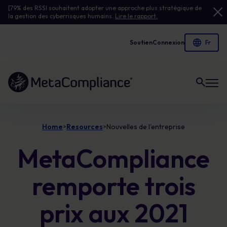
[79% des RSSI souhaitent adopter une approche plus stratégique de
la gestion des cyberrisques humains.
Lire le rapport.
Soutien
Connexion
Lien vers la page d'accueil
Home
Resources
Nouvelles de l'entreprise
>
>
MetaCompliance
remporte trois
prix aux 2021