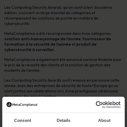
Les Computing Security Awards, qui en sont à leur douzième
édition, couvrent un large éventail de catégories et
récompensent les solutions de pointe en matière de
cybersécurité.
MetaCompliance a été récompensée dans trois catégories :
solution anti-hameçonnage de l’année
,
fournisseur de
formation à la sécurité de l’année
et
produit de
cybersécurité à surveiller.
MetaCompliance a également été annoncé comme finaliste pour
le prix de la réussite des clients et la solution de gestion des
incidents de l’année.
Les Computing Security Awards sont revenus en personne cette
année, avec des entreprises de sécurité de toute l’Europe qui se
sont jointes aux célébrations lors d’une prestigieuse cérémonie
de remise des prix à Londres.
Robert O’Brien, PDG de MetaCompliance, a commenté
l’événement :
« Nous sommes honorés d’avoir remporté trois prix
lors des 2021 Computing Security Awards. Cette reconnaissance
Consent
Details
About
démontre
la force de notre solution de formation à la