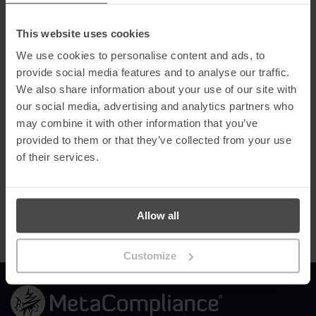
sensibilisation à la sécurité et sa capacité à se démarquer sur un
marché concurrentiel.
This website uses cookies
En cette année où les cyberattaques et la confidentialité des
données ont fait la une des journaux, la sensibilisation à la
We use cookies to personalise content and ads, to
sécurité est devenue une priorité essentielle pour les
provide social media features and to analyse our traffic.
organisations.
Notre plateforme primée MyCompliance offre un
We also share information about your use of our site with
guichet unique pour aider nos clients à développer des
our social media, advertising and analytics partners who
programmes efficaces de sensibilisation à la cybersécurité qui
éduquent le personnel et lui donnent les moyens de se défendre
may combine it with other information that you’ve
contre les cybermenaces.
provided to them or that they’ve collected from your use
of their services.
Nous sommes reconnaissants à tous ceux qui ont voté pour nous
et nous ont témoigné leur appréciation
.
C’est un témoignage du
travail acharné de notre équipe talentueuse et cela reflète notre
forte expertise dans le domaine ».
Allow all
Customize
Lien vers la page d'accueil