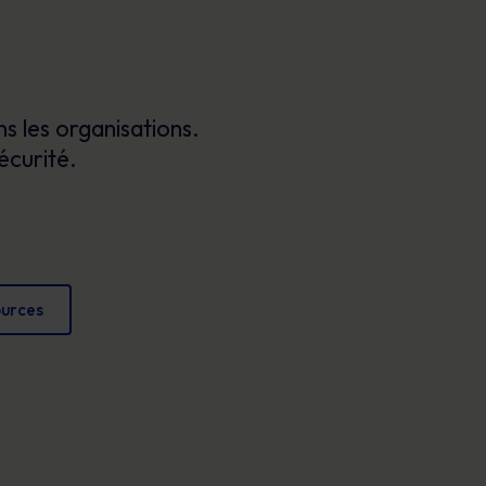
Affiches
conformité et protéger votre réputation.
Des images attrayantes qui renforcent chaque
jour les comportements sécuritaires.
ns les organisations.
écurité.
ources