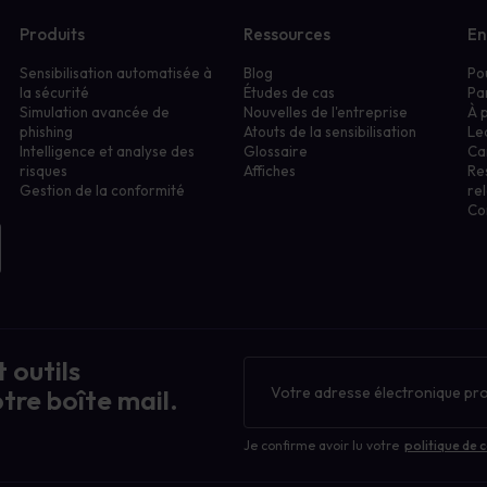
Produits
Ressources
En
Sensibilisation automatisée à
Blog
Po
la sécurité
Études de cas
Pa
Simulation avancée de
Nouvelles de l'entreprise
À 
phishing
Atouts de la sensibilisation
Le
Intelligence et analyse des
Glossaire
Ca
risques
Affiches
Re
Gestion de la conformité
rel
Co
 outils
Bulletin
d'information
tre boîte mail.
Je confirme avoir lu votre
politique de c