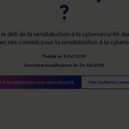
Bénéficiez d’une visibilité claire sur les
?
Glossaire
risques humains pour prioriser vos actions,
Les définitions de la cybersécurité que vous
réduire votre exposition et démontrer des
devez connaître
progrès mesurables.
e défi de la sensibilisation à la cybersécurité da
ez ces conseils pour la sensibilisation à la cybers
Publié le: 8 Oct 2019
Dernière modification le: 24 Juil 2025
 à Sensibilisation à la cybersécurité
Voir toutes les ress