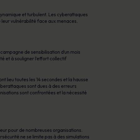
 dynamique et turbulent. Les cyberattaques
de leur vulnérabilité face aux menaces.
campagne de sensibilisation d’un mois
é et à souligner l’effort collectif
ont lieu toutes les 14 secondes et la hausse
berattaques sont dues à des erreurs
isations sont confrontées et la nécessité
majeur pour de nombreuses organisations.
rsécurité ne se limite pas à des simulations