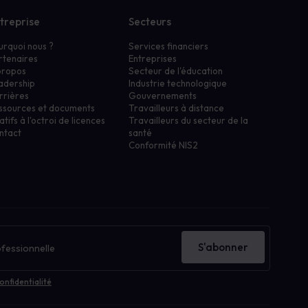
treprise
Secteurs
urquoi nous ?
Services financiers
rtenaires
Entreprises
propos
Secteur de l'éducation
adership
Industrie technologique
rrières
Gouvernements
ssources et documents
Travailleurs à distance
atifs à l'octroi de licences
Travailleurs du secteur de la
ntact
santé
Conformité NIS2
S'abonner
onfidentialité