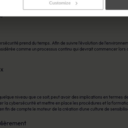
Customize
ue
sécurité prend du temps. Afin de suivre l’évolution de l’environne
 considérée comme un processus continu qui devrait commencer lors d
ux
quelque niveau que ce soit, peut avoir des implications en termes de
ier la cybersécurité et mettre en place les procédures et la formati
en fin de compte le moteur de la création d’une culture de sensibili
ulièrement