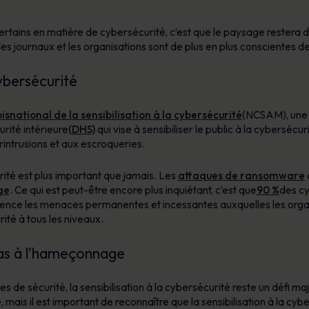
certains en matière de cybersécurité, c’est que le paysage restera
e des journaux et les organisations sont de plus en plus conscientes 
cybersécurité
snational de la sensibilisation à la cybersécurité
(NCSAM), une 
urité intérieure
(DHS)
qui vise à sensibiliser le public à la cybersécurit
intrusions et aux escroqueries.
urité est plus important que jamais. Les
attaques de ransomware
ge
. Ce qui est peut-être encore plus inquiétant, c’est que
90 %
des cy
dence les menaces permanentes et incessantes auxquelles les organ
rité à tous les niveaux.
e pas à l’hameçonnage
s de sécurité, la sensibilisation à la cybersécurité reste un défi 
ais il est important de reconnaître que la sensibilisation à la cybe