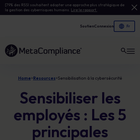
[79% des RSSI souhaitent adopter une approche plus stratégique de
la gestion des cyberrisques humains.
Lire le rapport.
Soutien
Connexion
Lien vers la page d'accueil
Home
Resources
Sensibilisation à la cybersécurité
>
>
Sensibiliser les
employés : Les 5
principales