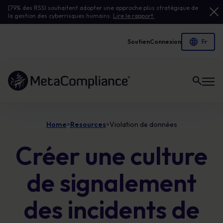
[79% des RSSI souhaitent adopter une approche plus stratégique de
la gestion des cyberrisques humains.
Lire le rapport.
Soutien
Connexion
Lien vers la page d'accueil
Home
Resources
Violation de données
>
>
Créer une culture
de signalement
des incidents de