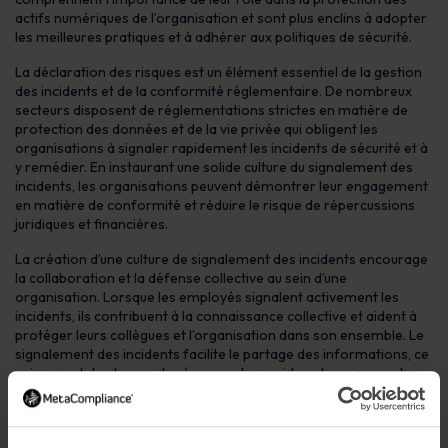
actifs numériques de l’organisation et sont plus enclins à adopter
les meilleures pratiques et à adhérer aux politiques de sécurité.
La déclaration des risques est un élément essentiel de la gestion
des incidents et de la conformité réglementaire. De nombreux
secteurs disposent de réglementations strictes en matière de
protection des données et de la vie privée qui obligent les
organisations à signaler rapidement les incidents de sécurité et à
y remédier. En instaurant une solide culture du signalement des
incidents, les organisations peuvent démontrer leur engagement
en matière de conformité et réduire le risque de répercussions
juridiques et financières.
La création d’une culture de signalement des incidents encourage
la collaboration et la défense collective au sein d’une
organisation. Lorsque les employés signalent activement les
incidents, ils contribuent à la connaissance collective et aident à
protéger leurs collègues et l’organisation dans son ensemble. Le
signalement des incidents facilite le partage des informations, ce
qui permet des temps de réponse plus rapides et une approche
plus coordonnée de la cybersécurité. Il favorise un sentiment de
responsabilité partagée dans la protection des actifs numériques
de l’organisation.