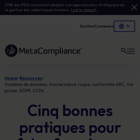
[79% des RSSI souhaitent adopter une approche plus stratégique de
la gestion des cyberrisques humains.
Lire le rapport.
Soutien
Connexion
Lien vers la page d'accueil
Home
Resources
>
>
Violation de données, Gouvernance, risque, conformité GRC, Vie
privée, GDPR, CCPA
Cinq bonnes
pratiques pour