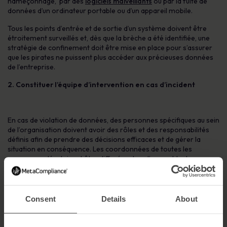
hameçonnage, par des
logiciels malveillants
ou par la fuite de
données d’un ordinateur portable ou d’un appareil mobile.
Tous les points d’entrée et de sortie d’un système doivent être
étroitement surveillés et, dès que la brèche a été identifiée, une
stratégie de confinement doit être mise en place pour s’assurer
que les pirates ne puissent plus accéder aux précieuses données
de l’entreprise.
2. Constituer l’équipe d’intervention en cas d’incident
En cas de violation de données, des personnes spécifiques au sein
de l’organisation doivent avoir des rôles et des responsabilités
définis afin de prendre des décisions efficaces et de gérer la
situation en conséquence. Les coordonnées de toutes les
personnes clés doivent être diffusées dans l’ensemble de
l’organisation, afin que tous les membres du personnel sachent
qui contacter en cas de violation de données.
incident.
Si la
violation est étendue, il peut être nécessaire de désigner des
experts externes pour évaluer les dommages.
Consent
Details
About
3. Communiquer avec toutes les parties concernées