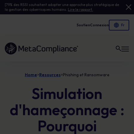
[79% des RSSI souhaitent adopter une approche plus stratégique de
la gestion des cyberrisques humains.
Lire le rapport.
Soutien
Connexion
Lien vers la page d'accueil
Home
Resources
Phishing et Ransomware
>
>
Simulation
d'hameçonnage :
Pourquoi