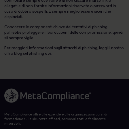
controllare sempre due volte e di non cliccare mai su link o
allegati e di non fornire informazioni riservate o password in
caso di dubbi o sospetti. È sempre meglio essere sicuri che
dispiaciuti.
Conoscere le componenti chiave dei tentativi di phishing
potrebbe proteggere i tuoi account dalla compromissione, quindi
sii sempre vigile.
Per maggiori informazioni sugli attacchi di phishing, leggi il nostro
altro blog sul phishing
qui.
Link alla homepage
MetaCompliance offre alle aziende e alle organizzazioni corsi di
formazione sulla sicurezza efficaci, personalizzati e facilmente
misurabili.