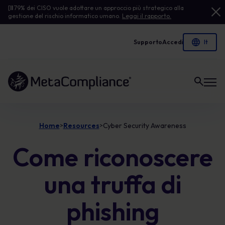
[
Il
79% dei CISO vuole adottare un approccio più strategico alla
gestione del rischio informatico umano.
Leggi il rapporto.
Supporto
Accedi
Link alla homepage
Home
Resources
Cyber Security Awareness
>
>
Come riconoscere
una truffa di
phishing