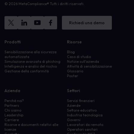
© 2026 MetaCompliance® Tutti i diritti riservati.
Richiedi una demo
Prodotti
Risorse
Sensibilizzazione alla sicurezza
Blog
automatizzata
Caso di studio
Simulazione avanzata di phishing
Notizie sull'azienda
Intelligenza e analisi del rischio
Attività di sensibilizzazione
Gestione della conformità
Glossario
Poster
Azienda
Settori
Perché noi?
Servizi finanziari
Partners
Aziende
Chi siamo
Settore educativo
Leadership
Industria tecnologica
Carriere
Governi
Risorse e documenti relativi alle
Lavoratori da remoto
licenze
Operatori sanitari