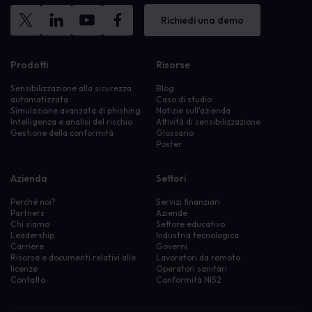
Richiedi una demo
Prodotti
Risorse
Sensibilizzazione alla sicurezza
Blog
automatizzata
Caso di studio
Simulazione avanzata di phishing
Notizie sull'azienda
Intelligenza e analisi del rischio
Attività di sensibilizzazione
Gestione della conformità
Glossario
Poster
Azienda
Settori
Perché noi?
Servizi finanziari
Partners
Aziende
Chi siamo
Settore educativo
Leadership
Industria tecnologica
Carriere
Governi
Risorse e documenti relativi alle
Lavoratori da remoto
licenze
Operatori sanitari
Contatto
Conformità NIS2