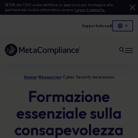
[
Il
79% dei CISO vuole adottare un approccio più strategico alla
gestione del rischio informatico umano.
Leggi il rapporto.
Supporto
Accedi
Link alla homepage
Home
Resources
Cyber Security Awareness
>
>
Formazione
essenziale sulla
consapevolezza