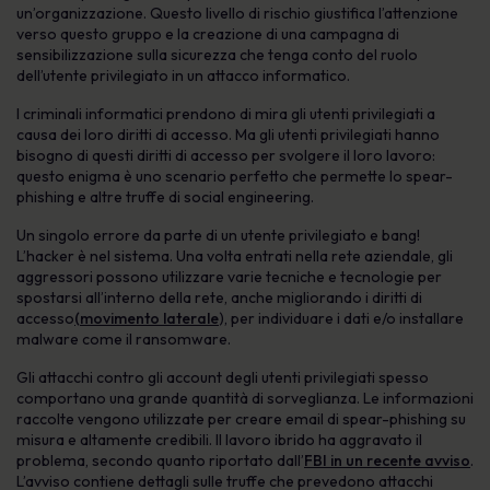
un’organizzazione. Questo livello di rischio giustifica l’attenzione
verso questo gruppo e la creazione di una campagna di
sensibilizzazione sulla sicurezza che tenga conto del ruolo
dell’utente privilegiato in un attacco informatico.
I criminali informatici prendono di mira gli utenti privilegiati a
causa dei loro diritti di accesso. Ma gli utenti privilegiati hanno
bisogno di questi diritti di accesso per svolgere il loro lavoro:
questo enigma è uno scenario perfetto che permette lo spear-
phishing e altre truffe di social engineering.
Un singolo errore da parte di un utente privilegiato e bang!
L’hacker è nel sistema. Una volta entrati nella rete aziendale, gli
aggressori possono utilizzare varie tecniche e tecnologie per
spostarsi all’interno della rete, anche migliorando i diritti di
accesso
(movimento laterale
), per individuare i dati e/o installare
malware come il ransomware.
Gli attacchi contro gli account degli utenti privilegiati spesso
comportano una grande quantità di sorveglianza. Le informazioni
raccolte vengono utilizzate per creare email di spear-phishing su
misura e altamente credibili. Il lavoro ibrido ha aggravato il
problema, secondo quanto riportato dall’
FBI in un recente avviso
.
L’avviso contiene dettagli sulle truffe che prevedono attacchi