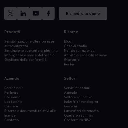
Richiedi una demo
Prodotti
Risorse
Sensibilizzazione alla sicurezza
Blog
automatizzata
Caso di studio
Simulazione avanzata di phishing
Notizie sull'azienda
Intelligenza e analisi del rischio
Attività di sensibilizzazione
Gestione della conformità
Glossario
Poster
Azienda
Settori
Perché noi?
Servizi finanziari
Partners
Aziende
Chi siamo
Settore educativo
Leadership
Industria tecnologica
Carriere
Governi
Risorse e documenti relativi alle
Lavoratori da remoto
licenze
Operatori sanitari
Contatto
Conformità NIS2