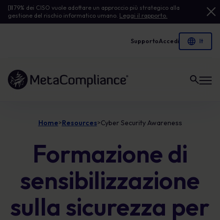
[
Il
79% dei CISO vuole adottare un approccio più strategico alla
gestione del rischio informatico umano.
Leggi il rapporto.
Supporto
Accedi
Link alla homepage
Home
Resources
Cyber Security Awareness
>
>
Formazione di
sensibilizzazione
sulla sicurezza per