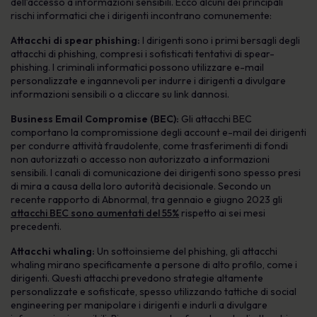
dell’accesso a informazioni sensibili. Ecco alcuni dei principali
rischi informatici che i dirigenti incontrano comunemente:
Attacchi di spear phishing:
I dirigenti sono i primi bersagli degli
attacchi di phishing, compresi i sofisticati tentativi di spear-
phishing. I criminali informatici possono utilizzare e-mail
personalizzate e ingannevoli per indurre i dirigenti a divulgare
informazioni sensibili o a cliccare su link dannosi.
Business Email Compromise (BEC):
Gli attacchi BEC
comportano la compromissione degli account e-mail dei dirigenti
per condurre attività fraudolente, come trasferimenti di fondi
non autorizzati o accesso non autorizzato a informazioni
sensibili. I canali di comunicazione dei dirigenti sono spesso presi
di mira a causa della loro autorità decisionale. Secondo un
recente rapporto di Abnormal, tra gennaio e giugno 2023 gli
attacchi BEC sono aumentati del 55%
rispetto ai sei mesi
precedenti.
Attacchi whaling:
Un sottoinsieme del phishing, gli attacchi
whaling mirano specificamente a persone di alto profilo, come i
dirigenti. Questi attacchi prevedono strategie altamente
personalizzate e sofisticate, spesso utilizzando tattiche di social
engineering per manipolare i dirigenti e indurli a divulgare