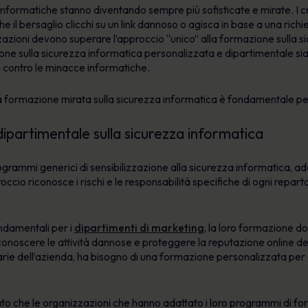
informatiche stanno diventando sempre più sofisticate e mirate. I cr
e il bersaglio clicchi su un link dannoso o agisca in base a una ric
azioni devono superare l’approccio “unico” alla formazione sulla si
 sulla sicurezza informatica personalizzata e dipartimentale sia l
a contro le minacce informatiche.
a formazione mirata sulla sicurezza informatica è fondamentale per
partimentale sulla sicurezza informatica
grammi generici di sensibilizzazione alla sicurezza informatica, ada
ccio riconosce i rischi e le responsabilità specifiche di ogni reparto
ndamentali per i
dipartimenti di marketing
, la loro formazione do
conoscere le attività dannose e proteggere la reputazione online del 
nziarie dell’azienda, ha bisogno di una formazione personalizzata p
to che le organizzazioni che hanno adattato i loro programmi di form