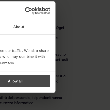
parto
About
 è il suo approccio personalizzato. Ogni
ersi tipi di minacce informatiche.
abilità di partecipare al materiale.
glioramento continuo.
se our traffic. We also share
roducono le sfide che i dipendenti possono
ers who may combine it with
i sicurezza informatica in situazioni reali,
 services.
i sentono più autorizzati ad assumersi la
a a comportamenti proattivi e a una
Allow all
lità del personale, i dipendenti hanno
icurezza informatica.