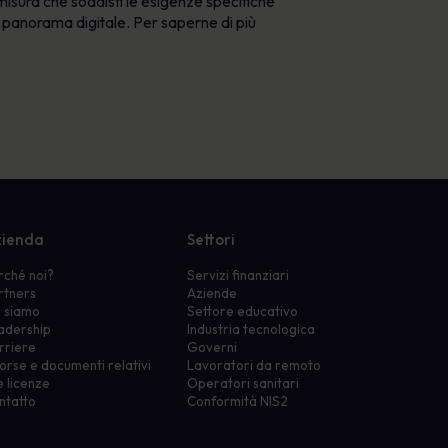
isura che soddisfi le esigenze specifiche
e panorama digitale. Per saperne di più
ienda
Settori
rché noi?
Servizi finanziari
rtners
Aziende
i siamo
Settore educativo
adership
Industria tecnologica
rriere
Governi
orse e documenti relativi
Lavoratori da remoto
e licenze
Operatori sanitari
ntatto
Conformità NIS2