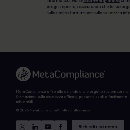
informatica. Noi di
MetaCompliance
ci im
di ogni reparto, assicurando che la tua org
sulla nostra formazione sulla sicurezza info
Link alla homepage
MetaCompliance offre alle aziende e alle organizzazioni corsi di
formazione sulla sicurezza efficaci, personalizzati e facilmente
misurabili.
© 2026 MetaCompliance® Tutti i diritti riservati.
Richiedi una demo