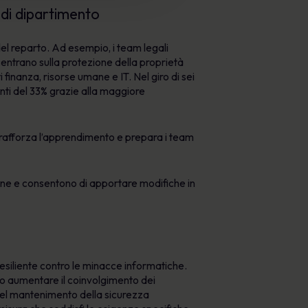
 di dipartimento
del reparto. Ad esempio, i team legali
centrano sulla protezione della proprietà
finanza, risorse umane e IT. Nel giro di sei
enti del 33% grazie alla maggiore
i rafforza l’apprendimento e prepara i team
ione e consentono di apportare modifiche in
esiliente contro le minacce informatiche.
no aumentare il coinvolgimento dei
 nel mantenimento della sicurezza