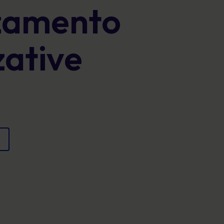
rzamento
Poster
e proteggere la reputazione.
Immagini coinvolgenti che rafforzano il
comportamento sicuro ogni giorno.
zative