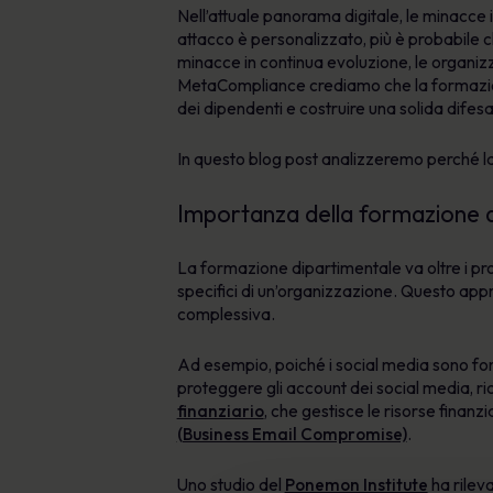
Nell’attuale panorama digitale, le minacce 
attacco è personalizzato, più è probabile ch
minacce in continua evoluzione, le organizz
MetaCompliance crediamo che la formazione
dei dipendenti e costruire una solida difes
In questo blog post analizzeremo perché l
Importanza della formazione di
La formazione dipartimentale va oltre i pro
specifici di un’organizzazione. Questo appro
complessiva.
Ad esempio, poiché i social media sono fo
proteggere gli account dei social media, ri
finanziario
, che gestisce le risorse fina
(Business Email Compromise)
.
Uno studio del
Ponemon Institute
ha rileva