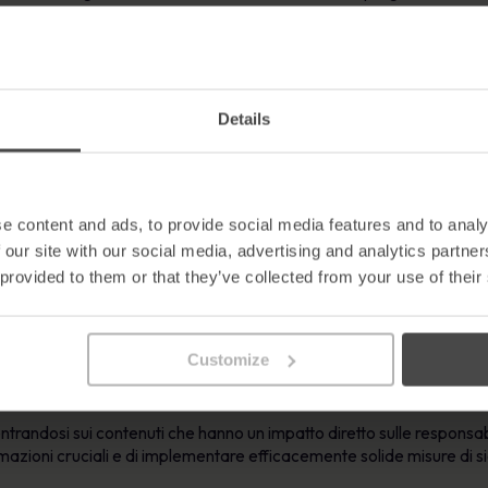
 della sicurezza.
ulla sicurezza informatica su misura per ogni re
Details
icativi della formazione dipartimentale sulla sicurezza informatica
uoli e responsabilità uniche, il che significa che deve affrontare div
e queste vulnerabilità specifiche, i dipendenti hanno maggiori prob
nza alla formazione e promuove una cultura di apprendimento e mi
e content and ads, to provide social media features and to analy
rezza informatica incorpora scenari realistici e simulazioni che rip
 our site with our social media, advertising and analytics partn
occio pratico aiuta i dipendenti a capire come applicare le pratiche d
 provided to them or that they’ve collected from your use of their
morabile.
 i dipendenti ricevono una formazione specifica per i loro ruoli, s
a nella loro area di competenza. Questo senso di appartenenza port
Customize
azione.
randosi sui contenuti che hanno un impatto diretto sulle responsabi
mazioni cruciali e di implementare efficacemente solide misure di s