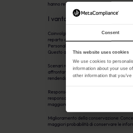
hanno registrato il 64% in meno di violazioni
I vantaggi di una formazione s
Consent
Coinvolgimento: Uno dei vantaggi più signif
reparto all’interno di un’organizzazione ha r
Personalizzando la formazione per affrontar
Questo approccio mirato riduce la resiste
This website uses cookies
We use cookies to personalis
Scenari realistici: La formazione sulla sicu
information about your use of
affrontare nelle loro posizioni. Questo appr
other information that you’ve
rendendo la formazione più efficace e me
Responsabilizzazione dei dipendenti: Quando
responsabilità della sicurezza informatic
maggiore sicurezza generale dell’organizz
Miglioramento della conservazione: Concent
maggiori probabilità di conservare le infor