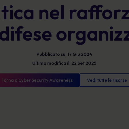
tica nel raffo
Glossario
l'esposizione e mostrare progressi misurabili.
Le definizioni di sicurezza informatica che devi
conoscere
 difese organiz
Pubblicato su: 17 Giu 2024
Ultima modifica il: 22 Set 2025
Torna a Cyber Security Awareness
Vedi tutte le risorse