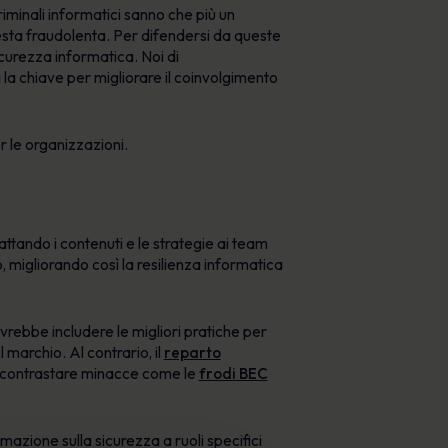
iminali informatici sanno che più un
hiesta fraudolenta. Per difendersi da queste
curezza informatica. Noi di
a chiave per migliorare il coinvolgimento
 le organizzazioni.
ttando i contenuti e le strategie ai team
, migliorando così la resilienza informatica
vrebbe includere le migliori pratiche per
marchio. Al contrario, il
reparto
er contrastare minacce come le
frodi BEC
azione sulla sicurezza a ruoli specifici