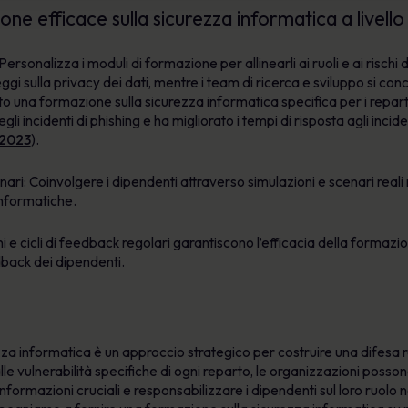
ne efficace sulla sicurezza informatica a livello
rsonalizza i moduli di formazione per allinearli ai ruoli e ai rischi 
gi sulla privacy dei dati, mentre i team di ricerca e sviluppo si con
 una formazione sulla sicurezza informatica specifica per i reparti 
i incidenti di phishing e ha migliorato i tempi di risposta agli incid
 2023
).
ari: Coinvolgere i dipendenti attraverso simulazioni e scenari real
nformatiche.
i e cicli di feedback regolari garantiscono l’efficacia della formaz
dback dei dipendenti.
za informatica è un approccio strategico per costruire una difesa r
e vulnerabilità specifiche di ogni reparto, le organizzazioni posso
informazioni cruciali e responsabilizzare i dipendenti sul loro ruolo