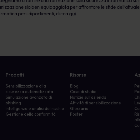
pegniamo a fornire una formazione sulla sicurezza informatica su m
anizzazione sia ben equipaggiata per affrontare le sfide dell’attual
rmatica per i dipartimenti, clicca
qui
.
Prodotti
Risorse
Az
Sensibilizzazione alla
Blog
Pe
sicurezza automatizzata
Caso di studio
Pa
Simulazione avanzata di
Notizie sull'azienda
Ch
phishing
Attività di sensibilizzazione
Le
Intelligenza e analisi del rischio
Glossario
Ca
Gestione della conformità
Poster
Ris
all
Co