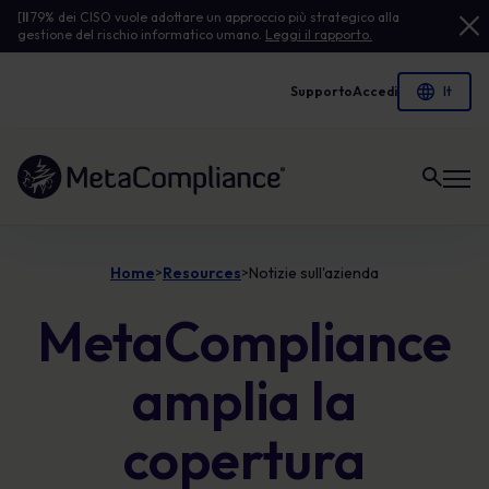
[
Il
79% dei CISO vuole adottare un approccio più strategico alla
gestione del rischio informatico umano.
Leggi il rapporto.
Supporto
Accedi
Link alla homepage
Home
Resources
Notizie sull'azienda
>
>
MetaCompliance
amplia la
copertura