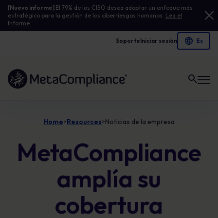
[
Nuevo informe]
El 79% de los CISO desea adoptar un enfoque más
estratégico para la gestión de los ciberriesgos humanos.
Lea el
Informe.
Soporte
Iniciar sesión
Enlace a la página de inicio
Home
Resources
Noticias de la empresa
>
>
MetaCompliance
amplía su
cobertura