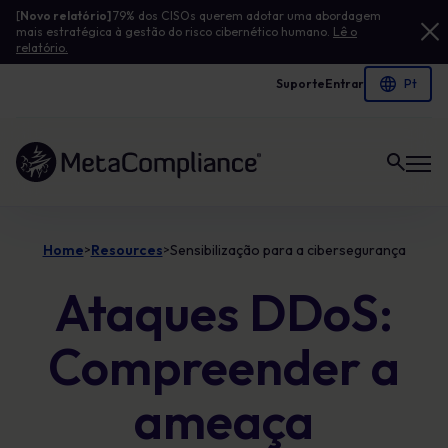
[
Novo relatório]
79% dos CISOs querem adotar uma abordagem
mais estratégica à gestão do risco cibernético humano.
Lê o
relatório.
Suporte
Entrar
Ligação à página inicial
Home
Resources
Sensibilização para a cibersegurança
>
>
Ataques DDoS:
Compreender a
ameaça