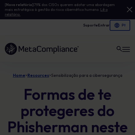
[
Novo relatório]
79% dos CISOs querem adotar uma abordagem
mais estratégica à gestão do risco cibernético humano.
Lê o
relatório.
Suporte
Entrar
Ligação à página inicial
Home
Resources
Sensibilização para a cibersegurança
>
>
Formas de te
protegeres do
Phisherman neste