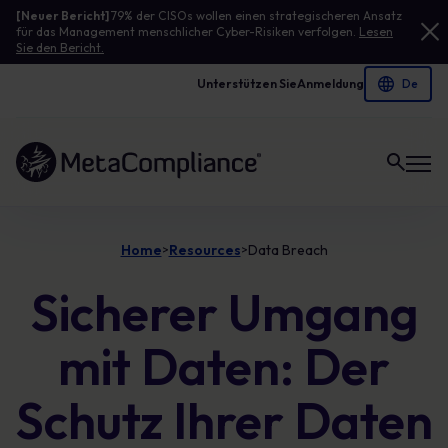
[Neuer Bericht]
79% der CISOs wollen einen strategischeren Ansatz
für das Management menschlicher Cyber-Risiken verfolgen.
Lesen
Sie den Bericht.
Unterstützen Sie
Anmeldung
Link zur Homepage
Home
Resources
Data Breach
>
>
Sicherer Umgang
mit Daten: Der
Schutz Ihrer Daten