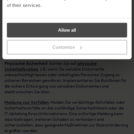
wie z.B. Ransomware, zu schützen. Bewahren Sie die Backups an
of their services.
einem sicheren, externen Ort auf, damit sie auch im Falle einer
Katastrophe sicher sind.
Software-Updates
: Halten Sie Ihre Geräte und Software auf
dem neuesten Stand, indem Sie Sicherheits-Patches und Updates
Allow all
installieren, sobald diese verfügbar sind. Veraltete Software kann
Schwachstellen aufweisen, die Cyberkriminelle ausnutzen können,
Customize
um sich Zugang zu den Systemen und Daten Ihres Unternehmens
zu verschaffen.
Physische Sicherheit
: Achten Sie auf
physische
Sicherheitsrisiken
, z.B. wenn Sie sensible Dokumente
unbeaufsichtigt lassen oder unbefugten Personen Zugang zu
sicheren Bereichen gewähren. Implementieren Sie Richtlinien für
die sichere Entsorgung von sensiblen Dokumenten und
elektronischen Geräten.
Meldung von Vorfällen
: Melden Sie verdächtige Aktivitäten oder
Sicherheitsvorfälle an das zuständige Sicherheitsteam oder die
IT-Abteilung Ihres Unternehmens. Eine sofortige Meldung kann
dazu beitragen, weiteren Schaden zu verhindern und
sicherzustellen, dass geeignete Maßnahmen zur Risikominderung
ergriffen werden.