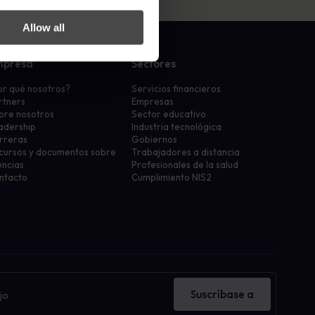
Allow all
mpresa
Sectores
or qué nosotros?
Servicios financieros
rtners
Empresas
bre nosotros
Sector educativo
adership
Industria tecnológica
rreras
Gobiernos
cursos y documentos sobre
Trabajadores a distancia
encias
Profesionales de la salud
ntacto
Cumplimiento NIS2
Suscríbase a