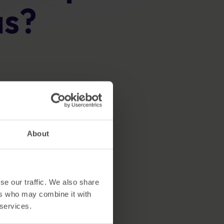
as?
Carteles
cumplimiento y proteger la reputación
Imágenes atractivas que refuerzan el
comportamiento seguro cada día.
ecursos
About
se our traffic. We also share
ers who may combine it with
 services.