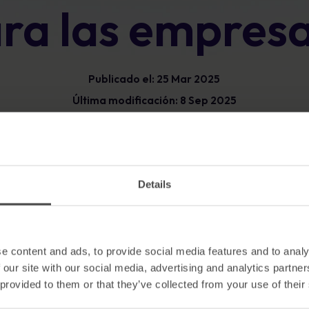
ra las empres
Glosario
exposición y mostrar un progreso
mensurable.
Definiciones de ciberseguridad que debe
conocer
Publicado el: 25 Mar 2025
Última modificación: 8 Sep 2025
 a Concienciación sobre ciberseguridad
Ver todos los r
Details
e content and ads, to provide social media features and to analy
 our site with our social media, advertising and analytics partn
 provided to them or that they’ve collected from your use of their