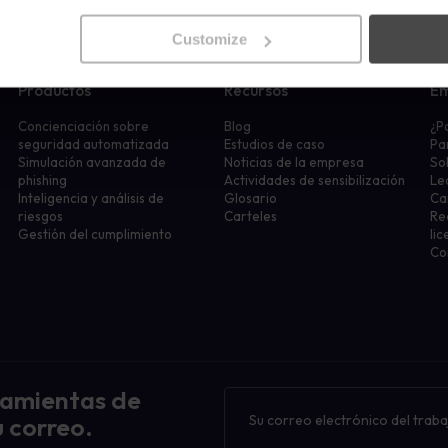
Customize
Productos
Recursos
E
Concienciación sobre
Blog
¿P
seguridad automatizada
Estudios de caso
Pa
Simulación avanzada de
Noticias de la empresa
So
phishing
Actividades de sensibilización
Le
Inteligencia y análisis de
Glosario
Ca
riesgos
Carteles
Re
Gestión del cumplimiento
lic
Co
ramientas de
Boletín
de
 correo.
noticias