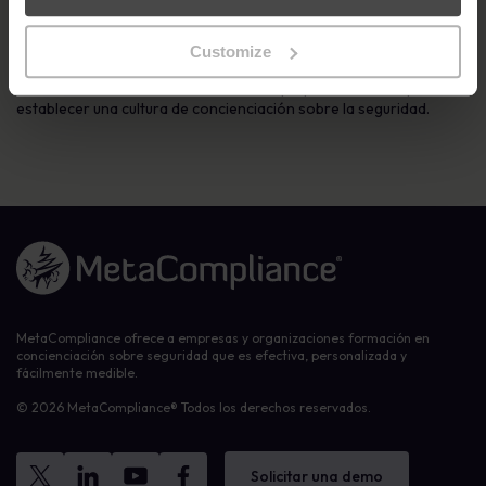
excelente concienciación en ciberseguridad y formación en
cumplimiento normativo.
Customize
Póngase en contacto con nosotros
hoy mismo para obtener
más información sobre nuestro enfoque personalizado para
establecer una cultura de concienciación sobre la seguridad.
Enlace a la página de inicio
MetaCompliance ofrece a empresas y organizaciones formación en
concienciación sobre seguridad que es efectiva, personalizada y
fácilmente medible.
© 2026 MetaCompliance® Todos los derechos reservados.
Solicitar una demo