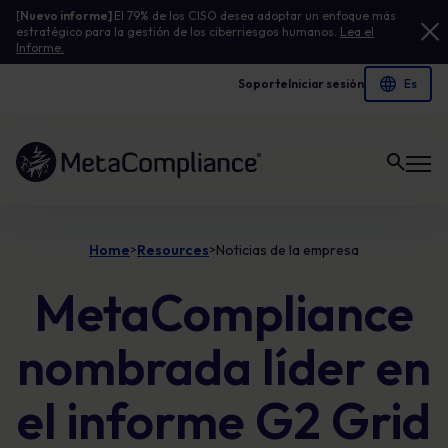
[
Nuevo informe]
El 79% de los CISO desea adoptar un enfoque más
estratégico para la gestión de los ciberriesgos humanos.
Lea el
Informe.
Soporte
Iniciar sesión
Enlace a la página de inicio
Home
Resources
Noticias de la empresa
>
>
MetaCompliance
nombrada líder en
el informe G2 Grid