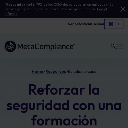
[
Nuevo informe]
El 79% de los CISO desea adoptar un enfoque más
estratégico para la gestión de los ciberriesgos humanos.
Lea el
Informe.
Soporte
Iniciar sesión
Enlace a la página de inicio
Home
Resources
Estudio de caso
>
>
Reforzar la
seguridad con una
formación