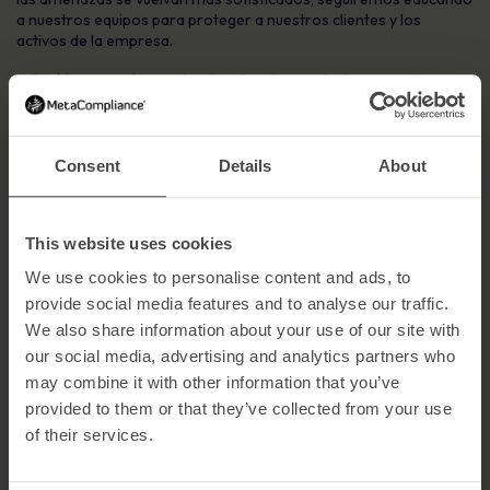
a nuestros equipos para proteger a nuestros clientes y los
activos de la empresa.
¿Cuáles son los principales beneficios que ha
notado?
Un aumento de las denuncias por spam y phishing
Consent
Details
About
Un aumento de la concienciación general sobre la seguridad
más allá del alcance de los correos electrónicos de phishing
Una mejor visibilidad de la función infosec y de los procesos
This website uses cookies
¿Recomendaría MetaCompliance a
We use cookies to personalise content and ads, to
organizaciones similares dentro de su sector en
provide social media features and to analyse our traffic.
particular?
We also share information about your use of our site with
Sin lugar a dudas. La solución, su contenido y el equipo de
our social media, advertising and analytics partners who
asistencia de MetaCompliance lo convierten en un producto muy
may combine it with other information that you’ve
asequible y eficaz.
provided to them or that they’ve collected from your use
Cree una formación a medida sobre
of their services.
ciberseguridad y privacidad