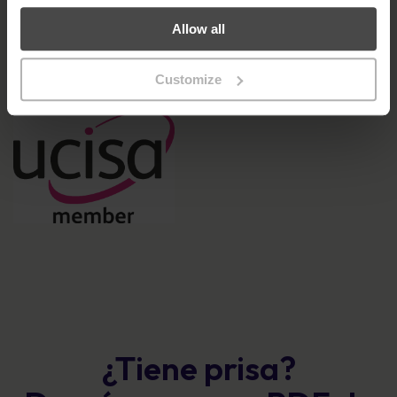
Si desea más información sobre cómo MetaCompliance puede
proporcionarle la mejor
formación
posible en materia
de
Allow all
concienciación sobre ciberseguridad
y privacidad para su
personal, póngase
en contacto con nosotros
.
Customize
¿Tiene prisa?