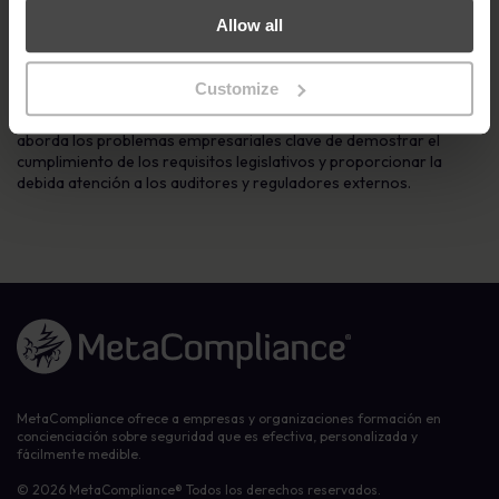
Ciberseguridad en continua evolución.
«
Allow all
A principios de este año, MetaCompliance también fue
reconocida como
Proveedor de Software de Cumplimiento del
Customize
Año
por la revista ACQ5 por su galardonado producto
MetaEngage. MetaEngage es una solución automatizada que
aborda los problemas empresariales clave de demostrar el
cumplimiento de los requisitos legislativos y proporcionar la
debida atención a los auditores y reguladores externos.
Enlace a la página de inicio
MetaCompliance ofrece a empresas y organizaciones formación en
concienciación sobre seguridad que es efectiva, personalizada y
fácilmente medible.
© 2026 MetaCompliance® Todos los derechos reservados.