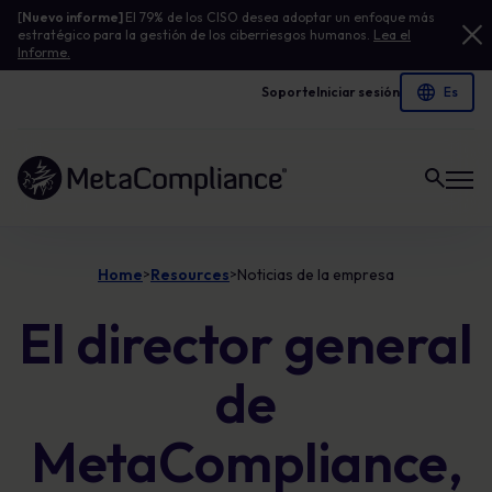
[
Nuevo informe]
El 79% de los CISO desea adoptar un enfoque más
estratégico para la gestión de los ciberriesgos humanos.
Lea el
Informe.
Soporte
Iniciar sesión
Enlace a la página de inicio
Home
Resources
Noticias de la empresa
>
>
El director general
de
MetaCompliance,