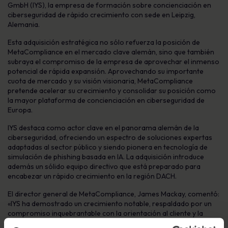
GmbH (IYS), la empresa de formación sobre concienciación en
ciberseguridad de rápido crecimiento con sede en Leipzig,
Alemania.
Esta adquisición estratégica no sólo refuerza la posición de
MetaCompliance en el mercado clave alemán, sino que también
subraya el compromiso de la empresa de aprovechar el inmenso
potencial de rápida expansión. Aprovechando su importante
cuota de mercado y su visión visionaria, MetaCompliance
pretende acelerar su crecimiento y consolidar su posición como
la mayor plataforma de concienciación en ciberseguridad de
Europa.
IYS destaca como actor clave en el panorama alemán de la
ciberseguridad, ofreciendo un espectro de soluciones expertas
adaptadas al sector público y siendo pionera en tecnología de
simulación de phishing basada en IA. La adquisición introduce
además un sólido equipo directivo que está preparado para
encabezar un rápido crecimiento en la región DACH.
El director general de MetaCompliance, James Mackay, comentó:
«IYS ha demostrado un crecimiento notable, respaldado por un
compromiso inquebrantable con la orientación al cliente y la
innovación incesante de sus productos. Resuena perfectamente