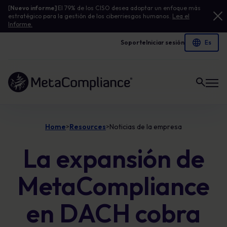
[
Nuevo informe]
El 79% de los CISO desea adoptar un enfoque más
estratégico para la gestión de los ciberriesgos humanos.
Lea el
Informe.
Soporte
Iniciar sesión
Enlace a la página de inicio
Home
Resources
Noticias de la empresa
>
>
La expansión de
MetaCompliance
en DACH cobra