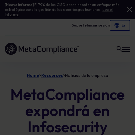
[
Nuevo informe]
El 79% de los CISO desea adoptar un enfoque más
estratégico para la gestión de los ciberriesgos humanos.
Lea el
Informe.
Soporte
Iniciar sesión
Enlace a la página de inicio
Home
Resources
Noticias de la empresa
>
>
MetaCompliance
expondrá en
Infosecurity