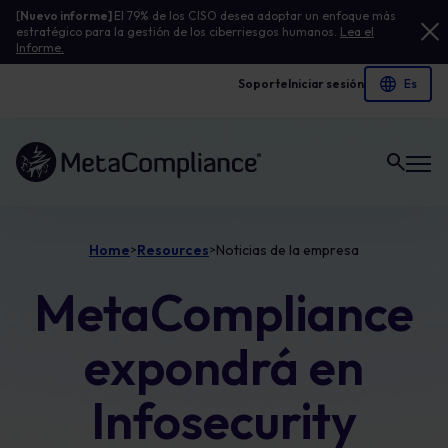
[
Nuevo informe]
El 79% de los CISO desea adoptar un enfoque más
estratégico para la gestión de los ciberriesgos humanos.
Lea el
Informe.
Soporte
Iniciar sesión
Enlace a la página de inicio
Home
Resources
Noticias de la empresa
>
>
MetaCompliance
expondrá en
Infosecurity