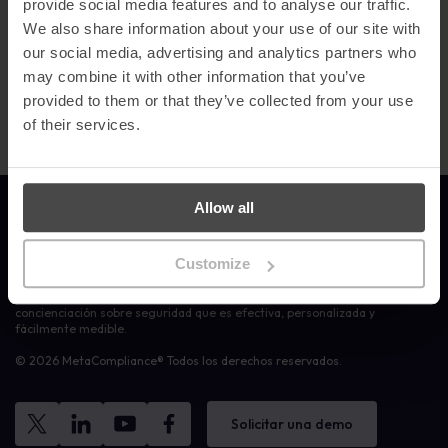
provide social media features and to analyse our traffic.
Los visitantes del stand podrán conocer las últimas mejoras de la
plataforma de MetaCompliance, diseñada para ayudar a las
We also share information about your use of our site with
organizaciones a reforzar su ciberresiliencia mediante una
our social media, advertising and analytics partners who
formación y una gestión de políticas personalizadas y basadas en
may combine it with other information that you’ve
datos.
provided to them or that they’ve collected from your use
of their services.
Allow all
Enlace a la página de inicio
Customize
MetaCompliance ofrece a empresas y organizaciones formación en
concienciación sobre seguridad que es efectiva, personalizada y
fácilmente medible.
© 2026 MetaCompliance® Todos los derechos reservados.
Solicitar una demo