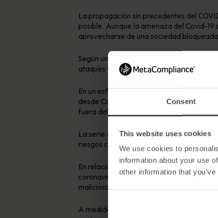
La propagación sin precedentes del COVID
posible. Aunque la amenaza del Covid-19 s
aprovecharse de una sociedad bloqueada
Según una encuesta reciente,
el 95% de l
ataques y las nuevas exigencias del traba
En un esfuerzo por ayudar a las organizac
desde Casa» se centra en cómo los trabaj
Consent
fuera del entorno de la oficina.
This website uses cookies
La serie «Trabajar desde casa con segurid
riesgos cuando trabajan a distancia.
We use cookies to personalis
information about your use of
En relación con la nueva serie «Trabajo s
other information that you’ve
coronavirus ha supuesto que muchas organi
maliciosos ajustan continuamente sus tácti
A medida que los ciberdelincuentes aument