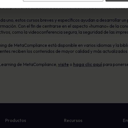
ción. Nuestra nueva «Serie sobre el trabajo seguro desde casa» pre
 implantando una cultura de concienciación cibernética, incluso 
da uno, estos cursos breves y específicos ayudan a desarrollar un 
rmación. Con el fin de centrarse en el aspecto «humano» de la con
tivos, como la videoconferencia segura, la seguridad de las impr
ning de MetaCompliance está disponible en varios idiomas y la bibl
ientes reciben los contenidos de mayor calidad y más actualizado
 eLearning de MetaCompliance,
visite
o
haga clic aquí
para ponerse
Productos
Recursos
E