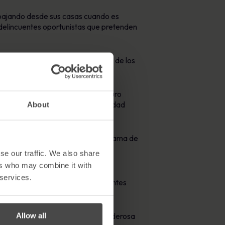
abajando desde sus casas cuando es
 delincuentes oportunistas que pretenden
retos adicionales, con el aumento de los
 COVID-19, la «Serie Trabajo Seguro
n de las amenazas de Ciberseguridad
About
os para que estén atentos al panorama de
se our traffic. We also share
ers who may combine it with
nce, afirmó «La aparición de los
 services.
he a la mañana. Los ciberdelincuentes
l Covid-19 no es una excepción.
Allow all
 concienciación es el arma más poderosa