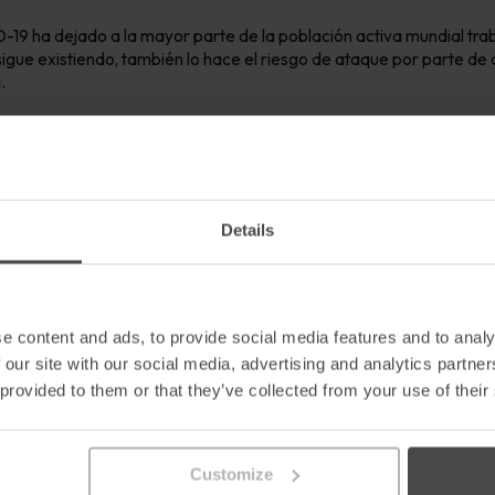
-19 ha dejado a la mayor parte de la población activa mundial tr
igue existiendo, también lo hace el riesgo de ataque por parte de
.
os profesionales de la ciberseguridad
afirman que se enfrentan a 
jo desde casa.
iones a adaptarse al rápido cambio provocado por la pandemia del
adores remotos pueden protegerse a sí mismos y a su organizació
Details
ad» utiliza la microhistoria para educar y capacitar a los emplead
e content and ads, to provide social media features and to analy
 our site with our social media, advertising and analytics partn
eguro desde casa», Robert O’Brien, director general de MetaComplia
 provided to them or that they’ve collected from your use of their
zaciones se hayan adaptado al trabajo a distancia casi de la noc
cas para sacar partido de las nuevas situaciones, y la pandemia de
Customize
an sus esfuerzos para explotar a los trabajadores a distancia, la