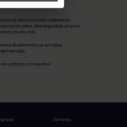
tende mitigar el riesgo de las
en casa.»
personal ciberresistente mediante la
cienciación sobre ciberseguridad, el nuevo
esoras y mucho más.
ioteca de elementos se actualiza
s del mercado.
 en contacto con nosotros.
mpresa
Sectores