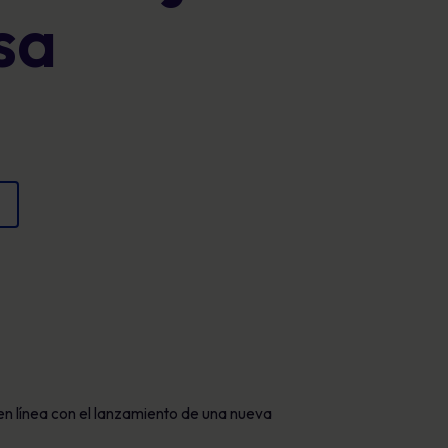
sa
Carteles
cumplimiento y proteger la reputación
Imágenes atractivas que refuerzan el
comportamiento seguro cada día.
n línea con el lanzamiento de una nueva