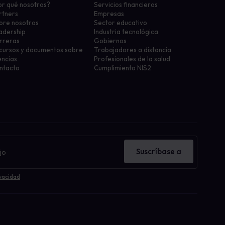
or qué nosotros?
Servicios financieros
rtners
Empresas
bre nosotros
Sector educativo
adership
Industria tecnológica
rreras
Gobiernos
cursos y documentos sobre
Trabajadores a distancia
encias
Profesionales de la salud
ntacto
Cumplimiento NIS2
Suscríbase a
ivacidad