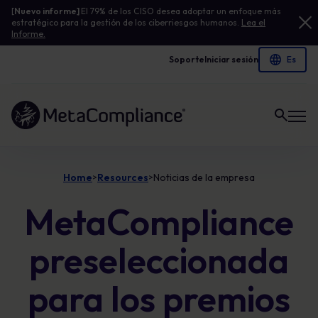
[
Nuevo informe]
El 79% de los CISO desea adoptar un enfoque más
estratégico para la gestión de los ciberriesgos humanos.
Lea el
Informe.
Soporte
Iniciar sesión
Enlace a la página de inicio
Home
Resources
Noticias de la empresa
>
>
MetaCompliance
preseleccionada
para los premios