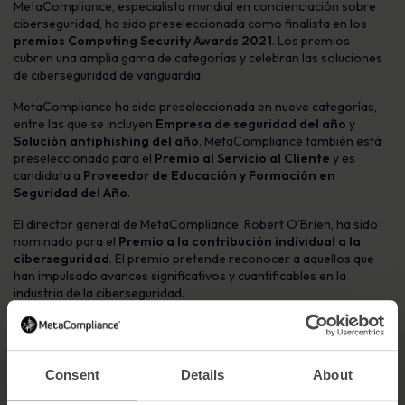
MetaCompliance, especialista mundial en concienciación sobre
ciberseguridad, ha sido preseleccionada como finalista en los
premios Computing Security Awards 2021
. Los premios
cubren una amplia gama de categorías y celebran las soluciones
de ciberseguridad de vanguardia.
MetaCompliance ha sido preseleccionada en nueve categorías,
entre las que se incluyen
Empresa de seguridad del año
y
Solución antiphishing del año
. MetaCompliance también está
preseleccionada para el
Premio al Servicio al Cliente
y es
candidata a
Proveedor de Educación y Formación en
Seguridad del Año
.
El director general de MetaCompliance, Robert O’Brien, ha sido
nominado para el
Premio a la contribución individual a la
ciberseguridad
. El premio pretende reconocer a aquellos que
han impulsado avances significativos y cuantificables en la
industria de la ciberseguridad.
Robert O’Brien, director general de MetaCompliance, comentó:
«Estamos encantados de haber sido preseleccionados por los
Computing Security Awards, una vez más. El reconocimiento
Consent
Details
About
demuestra nuestro compromiso de ofrecer una solución de
primera clase que ayude a las organizaciones a mantener a su