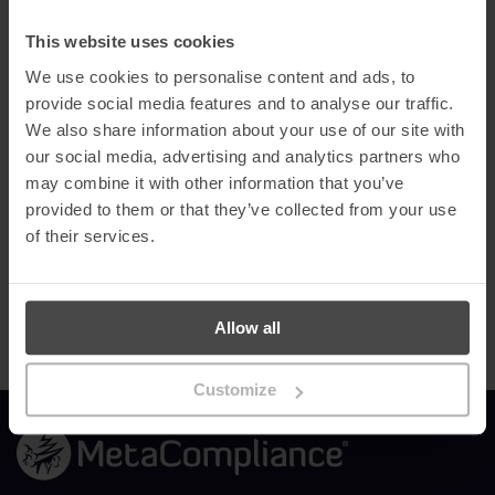
personal seguro en línea, asegurar sus activos digitales y
proteger su reputación corporativa, en un panorama de
This website uses cookies
amenazas en constante cambio. Estar nominados en nueve
categorías es testimonio del duro trabajo de nuestro talentoso
We use cookies to personalise content and ads, to
equipo y refleja nuestra sólida experiencia en el sector.»
provide social media features and to analyse our traffic.
Los ganadores de los premios Computing Security Awards son
We also share information about your use of our site with
decididos por los lectores de la revista Computing Security
our social media, advertising and analytics partners who
Magazine y los usuarios finales.
may combine it with other information that you’ve
19
provided to them or that they’ve collected from your use
La votación se cerrará
el
de noviembre
y los ganadores se
anunciarán en la ceremonia de entrega de los Premios de
of their services.
2 de
Seguridad Informática el
diciembre de 2021.
Para depositar su voto a favor de MetaCompliance,
visite
.
Allow all
Customize
Enlace a la página de inicio