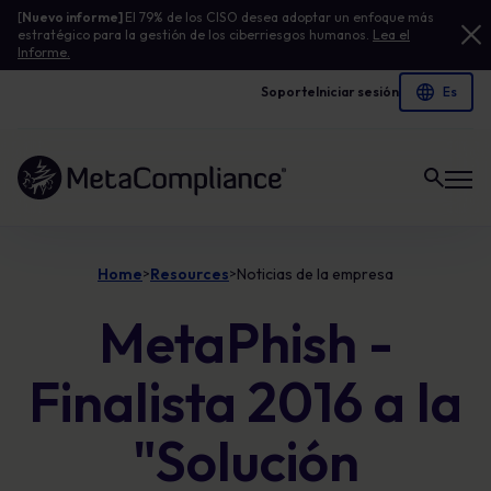
[
Nuevo informe]
El 79% de los CISO desea adoptar un enfoque más
estratégico para la gestión de los ciberriesgos humanos.
Lea el
Informe.
Soporte
Iniciar sesión
Enlace a la página de inicio
Home
Resources
Noticias de la empresa
>
>
MetaPhish -
Finalista 2016 a la
"Solución