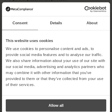
La ceremonia de entrega de los Premios de Seguridad
13 de
Informática tendrá lugar el
octubre en el Hotel Cumberland
de Londres, donde jueces, finalistas, patrocinadores e invitados
esperarán con expectación conocer los ganadores de este año.
Consent
Details
About
Robert O’Brien, director general de MetaCompliance, comentó:
«Nuestro objetivo es proporcionar una automatización que
This website uses cookies
permita a nuestros clientes mitigar el riesgo que rodea al
We use cookies to personalise content and ads, to
personal y la ciberseguridad. Hemos desarrollado un innovador
producto en la nube que proporciona toda la funcionalidad
provide social media features and to analyse our traffic.
necesaria para gestionar la concienciación del personal. Estoy
We also share information about your use of our site with
encantado de que nos hayan seleccionado para estos premios,
our social media, advertising and analytics partners who
ya que es un reconocimiento a los esfuerzos de nuestro equipo
may combine it with other information that you’ve
de desarrollo».
provided to them or that they’ve collected from your use
Acerca de los Premios de Seguridad Informática
of their services.
Los Premios de Seguridad Informática son un acontecimiento
anual en el que tanto las candidaturas a finalistas como los
ganadores de los premios se determinan por votación pública.
Esto da a los votantes la oportunidad de nominar productos,
Allow all
empresas, servicios e individuos que les hayan impresionado