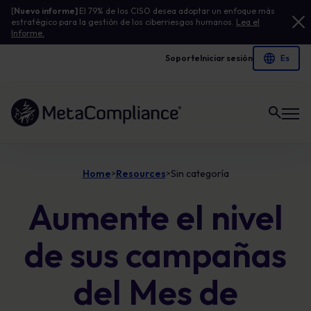
[
Nuevo informe]
El 79% de los CISO desea adoptar un enfoque más
estratégico para la gestión de los ciberriesgos humanos.
Lea el
Informe.
Soporte
Iniciar sesión
Enlace a la página de inicio
Home
Resources
Sin categoría
>
>
Aumente el nivel
de sus campañas
del Mes de