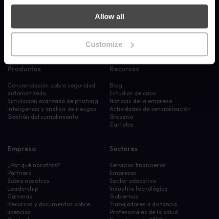
© 2026 MetaCompliance® Todos los derechos reservados.
Allow all
Solicitar una demo
Customize
Productos
Recursos
Concienciación sobre seguridad
Blog
automatizada
Estudios de caso
Simulación avanzada de phishing
Noticias de la empresa
Inteligencia y análisis de riesgos
Actividades de sensibilización
Gestión del cumplimiento
Glosario
Carteles
Empresa
Sectores
¿Por qué nosotros?
Servicios financieros
Partners
Empresas
Sobre nosotros
Sector educativo
Leadership
Industria tecnológica
Carreras
Gobiernos
Recursos y documentos sobre
Trabajadores a distancia
licencias
Profesionales de la salud