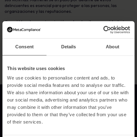
delincuentes es esencial para proteger a las personas, las
organizaciones y las reputaciones.
Con
el Mes de concienciación sobre la ciberseguridad
a la
vuelta de la esquina, hemos creado una serie
de recursos
gratuitos
que puede utilizar en su organización para promover la
concienciación y apoyar esta iniciativa anual. Descargue nuestra
Plantilla de campaña
para ayudarle en su planificación, e
Consent
Details
About
imprima y cuelgue
carteles
por la oficina para recordar a los
empleados que deben estar alerta.
This website uses cookies
We use cookies to personalise content and ads, to
provide social media features and to analyse our traffic.
We also share information about your use of our site with
Enlace a la página de inicio
our social media, advertising and analytics partners who
may combine it with other information that you’ve
provided to them or that they’ve collected from your use
MetaCompliance ofrece a empresas y organizaciones formación en
of their services.
concienciación sobre seguridad que es efectiva, personalizada y
fácilmente medible.